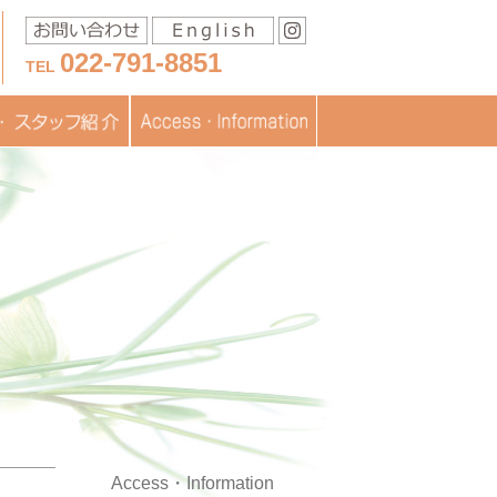
022-791-8851
TEL
移送に関するお問い合わ
スタッフ紹介
医療
フブログ
交通アクセス
お問い合わせ
書類ダウンロード
TOPICS
JISARTの認定
採用情報
せ
Access・Information