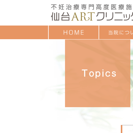
クレジットカード
ごあいさつ
治療成績
診療時間
お子様連れの方へ
診療担当一覧
セミナーのご案内
各種教室予定表
よくあるご質問
アンケート調査結
個人情報保護方針
ついて
目的