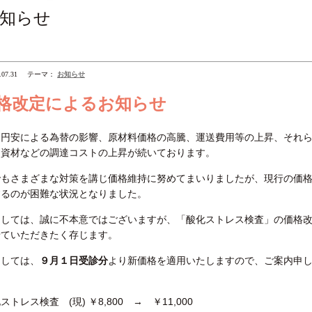
知らせ
.07.31
テーマ：
お知らせ
格改定によるお知らせ
、円安による為替の影響、原材料価格の高騰、運送費用等の上昇、それ
副資材などの調達コストの上昇が続いております。
でもさまざまな対策を講じ価格維持に努めてまいりましたが、現行の価
するのが困難な状況となりました。
ましては、誠に不本意ではございますが、「酸化ストレス検査」の価格
せていただきたく存じます。
ましては、
９月１日受診分
より新価格を適用いたしますので、ご案内申
ストレス検査 (現) ￥8,800 → ￥11,000