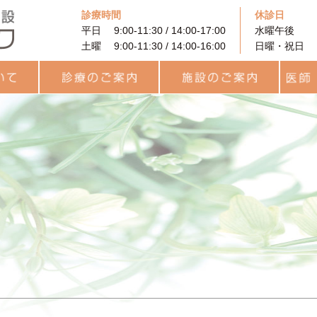
診療時間
休診日
平日 9:00-11:30 / 14:00-17:00
水曜午後
土曜 9:00-11:30 / 14:00-16:00
日曜・祝日
に
着床前遺伝学的検査
PRP (多血小板血漿）を
果
と利用
診療のご案内
治療費用について
カウンセリング
プレコンセプション検査
統合医療
一般不妊治療
高度生殖補助医療
卵子凍結
男性不妊外来
用語集
統合医療
レーザー治療
ヨガセラピー
リラティス
サプリメント
施設のご案内
待合ロビー
ARTフロア
ラボラトリー
統合治療関連
キッズルーム
医師・
チーム
スタッ
（PGT-A・SR）
用いた不妊治療