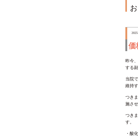
お
2025
価
昨今
する
当院
維持
つき
施さ
つき
す。
・酸化