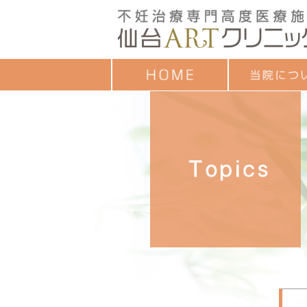
クレジットカード
ごあいさつ
治療成績
診療時間
お子様連れの方へ
診療担当一覧
セミナーのご案内
各種教室予定表
よくあるご質問
アンケート調査結
個人情報保護方針
ついて
目的