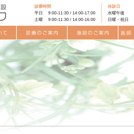
診療時間
休診日
平日 9:00-11:30 / 14:00-17:00
水曜午後
土曜 9:00-11:30 / 14:00-16:00
日曜・祝日
に
着床前遺伝学的検査
PRP (多血小板血漿）を
果
と利用
診療のご案内
治療費用について
カウンセリング
プレコンセプション検査
統合医療
一般不妊治療
高度生殖補助医療
卵子凍結
男性不妊外来
用語集
統合医療
レーザー治療
ヨガセラピー
リラティス
サプリメント
施設のご案内
待合ロビー
ARTフロア
ラボラトリー
統合治療関連
キッズルーム
医師・
チーム
スタッ
（PGT-A・SR）
用いた不妊治療