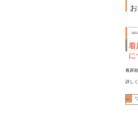
お
2025
着
に
着床前
詳し
←
ワ