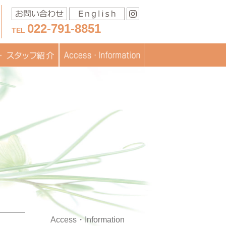
022-791-8851
TEL
移送に関するお問い合わ
スタッフ紹介
医療
フブログ
交通アクセス
お問い合わせ
書類ダウンロード
TOPICS
JISARTの認定
採用情報
せ
Access・Information