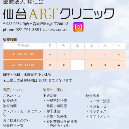
〒983-0864 仙台市宮城野区名掛丁206-13
phone
022-791-8851
fax 022-293-1547
診療時間
月
火
水
木
金
土
受付時間
○
○
○
○
○
○
9：00～11：30
○
○
○
○
▲
14：00～17：00
日曜・祝日・水曜日午後：休診
▲土曜日の受付時間は 16:00 までとなります
当院について
診療のご案内
ごあいさつ
不妊治療
統合医療
治療成績
一般不妊治療
レーザー治療
診療時間
高度生殖医療
ヨガセラピー
クレジットカードについ
卵子凍結
リラティス
て
男性不妊外来
サプリメント
お子様連れの方へ
着床前遺伝学的検査
診療担当一覧
（PGT-A・SR）