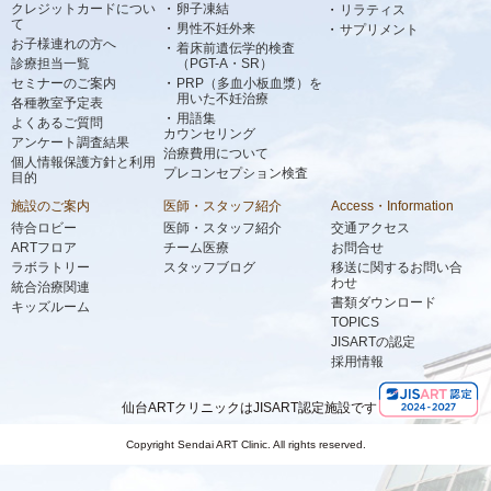
クレジットカードについ
卵子凍結
リラティス
て
男性不妊外来
サプリメント
お子様連れの方へ
着床前遺伝学的検査
診療担当一覧
（PGT-A・SR）
セミナーのご案内
PRP（多血小板血漿）を
用いた不妊治療
各種教室予定表
用語集
よくあるご質問
カウンセリング
アンケート調査結果
治療費用について
個人情報保護方針と利用
プレコンセプション検査
目的
施設のご案内
医師・スタッフ紹介
Access・Information
待合ロビー
医師・スタッフ紹介
交通アクセス
ARTフロア
チーム医療
お問合せ
ラボラトリー
スタッフブログ
移送に関するお問い合
わせ
統合治療関連
書類ダウンロード
キッズルーム
TOPICS
JISARTの認定
採用情報
仙台ARTクリニックはJISART認定施設です
Copyright Sendai ART Clinic. All rights reserved.