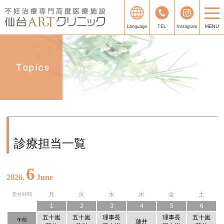
Language
TEL
Instagram
MENU
診療担当一覧
6
2026.
June
月
火
水
木
金
土
受付時間
1
2
3
4
5
6
五十嵐
五十嵐
理事長
理事長
五十嵐
午前
蓮井