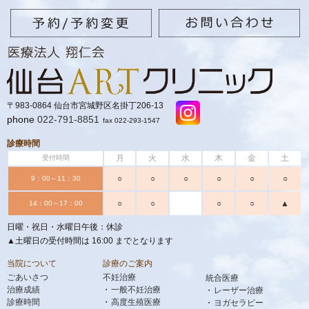
〒983-0864 仙台市宮城野区名掛丁206-13
phone
022-791-8851
fax 022-293-1547
診療時間
月
火
水
木
金
土
受付時間
○
○
○
○
○
○
9：00～11：30
○
○
○
○
▲
14：00～17：00
日曜・祝日・水曜日午後：休診
▲土曜日の受付時間は 16:00 までとなります
当院について
診療のご案内
ごあいさつ
不妊治療
統合医療
治療成績
一般不妊治療
レーザー治療
診療時間
高度生殖医療
ヨガセラピー