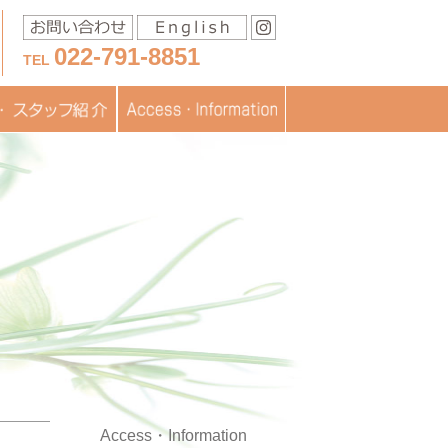
022-791-8851
TEL
移送に関するお問い合わ
スタッフ紹介
医療
フブログ
交通アクセス
お問い合わせ
書類ダウンロード
TOPICS
JISARTの認定
採用情報
せ
Access・Information