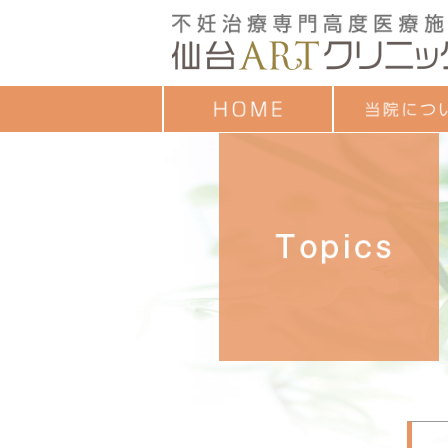
クレジットカード
ごあいさつ
治療成績
診療時間
お子様連れの方へ
診療担当一覧
セミナーのご案内
各種教室予定表
よくあるご質問
アンケート調査結
個人情報保護方針
ついて
目的