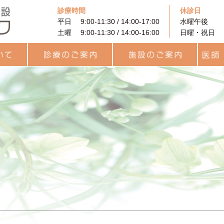
診療時間
休診日
平日 9:00-11:30 / 14:00-17:00
水曜午後
土曜 9:00-11:30 / 14:00-16:00
日曜・祝日
に
着床前遺伝学的検査
PRP (多血小板血漿）を
果
と利用
診療のご案内
治療費用について
カウンセリング
プレコンセプション検査
統合医療
一般不妊治療
高度生殖補助医療
卵子凍結
男性不妊外来
用語集
統合医療
レーザー治療
ヨガセラピー
リラティス
サプリメント
施設のご案内
待合ロビー
ARTフロア
ラボラトリー
統合治療関連
キッズルーム
医師・
チーム
スタッ
（PGT-A・SR）
用いた不妊治療