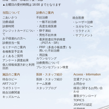
▲土曜日の受付時間は 16:00 までとなります
当院について
診療のご案内
ごあいさつ
不妊治療
統合医療
治療成績
一般不妊治療
レーザー治療
診療時間
高度生殖医療
ヨガセラピー
クレジットカードについ
卵子凍結
リラティス
て
男性不妊外来
サプリメント
お子様連れの方へ
着床前遺伝学的検査
診療担当一覧
（PGT-A・SR）
セミナーのご案内
PRP（多血小板血漿）を
用いた不妊治療
各種教室予定表
用語集
よくあるご質問
カウンセリング
アンケート調査結果
治療費用について
個人情報保護方針と利用
プレコンセプション検査
目的
施設のご案内
医師・スタッフ紹介
Access・Information
待合ロビー
医師・スタッフ紹介
交通アクセス
ARTフロア
チーム医療
お問合せ
ラボラトリー
スタッフブログ
移送に関するお問い合
わせ
統合治療関連
書類ダウンロード
キッズルーム
TOPICS
JISARTの認定