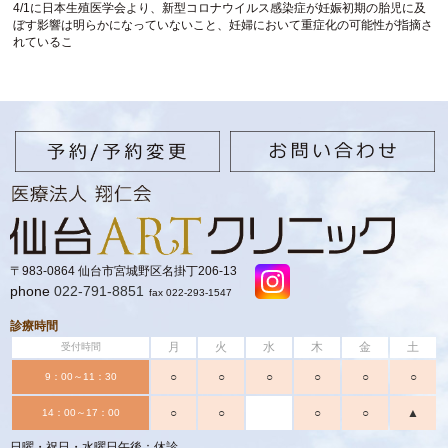
4/1に日本生殖医学会より、新型コロナウイルス感染症が妊娠初期の胎児に及
ぼす影響は明らかになっていないこと、妊婦において重症化の可能性が指摘さ
れているこ
〒983-0864 仙台市宮城野区名掛丁206-13
phone
022-791-8851
fax 022-293-1547
診療時間
月
火
水
木
金
土
受付時間
○
○
○
○
○
○
9：00～11：30
○
○
○
○
▲
14：00～17：00
日曜・祝日・水曜日午後：休診