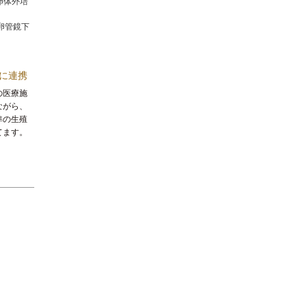
卵体外培
卵管鏡下
に連携
の医療施
ながら、
準の生殖
てます。
。