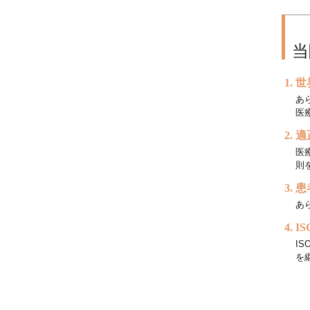
当
世
あ
医
適
医
則
患
あ
I
I
を