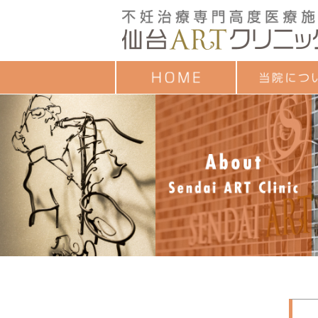
クレジットカード
ごあいさつ
治療成績
診療時間
お子様連れの方へ
診療担当一覧
セミナーのご案内
各種教室予定表
よくあるご質問
アンケート調査結
個人情報保護方針
ついて
目的