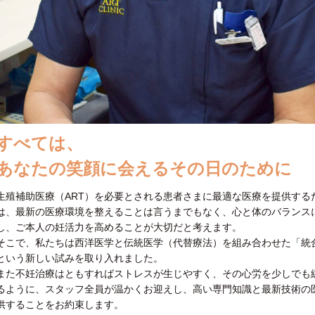
すべては、
あなたの笑顔に会えるその日のために
生殖補助医療（ART）を必要とされる患者さまに最適な医療を提供する
は、最新の医療環境を整えることは言うまでもなく、心と体のバランス
し、ご本人の妊活力を高めることが大切だと考えます。
そこで、私たちは西洋医学と伝統医学（代替療法）を組み合わせた「統
という新しい試みを取り入れました。
また不妊治療はともすればストレスが生じやすく、その心労を少しでも
るように、スタッフ全員が温かくお迎えし、高い専門知識と最新技術の
供することをお約束します。