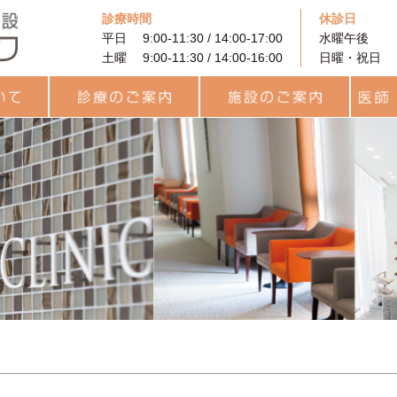
診療時間
休診日
平日 9:00-11:30 / 14:00-17:00
水曜午後
土曜 9:00-11:30 / 14:00-16:00
日曜・祝日
に
着床前遺伝学的検査
PRP (多血小板血漿）を
果
と利用
診療のご案内
治療費用について
カウンセリング
プレコンセプション検査
統合医療
一般不妊治療
高度生殖補助医療
卵子凍結
男性不妊外来
用語集
統合医療
レーザー治療
ヨガセラピー
リラティス
サプリメント
施設のご案内
待合ロビー
ARTフロア
ラボラトリー
統合治療関連
キッズルーム
医師・
チーム
スタッ
（PGT-A・SR）
用いた不妊治療