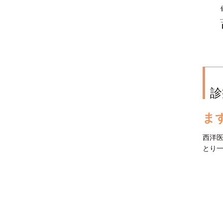
診
ま
西洋
とり