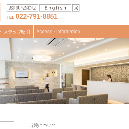
022-791-8851
TEL
移送に関するお問い合わ
スタッフ紹介
医療
フブログ
交通アクセス
お問い合わせ
書類ダウンロード
TOPICS
JISARTの認定
採用情報
せ
当院について