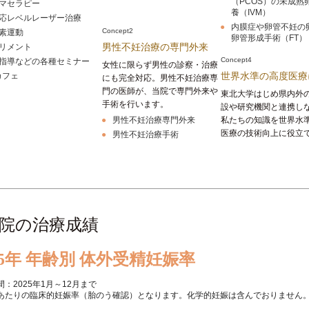
（PCOS）の未成熟
マセラピー
養（IVM）
応レベルレーザー治療
内膜症や卵管不妊の
Concept2
素運動
卵管形成手術（FT）
リメント
男性不妊治療の専門外来
Concept4
指導などの各種セミナー
女性に限らず男性の診察・治療
sカフェ
世界水準の高度医療
にも完全対応。男性不妊治療専
門の医師が、当院で専門外来や
東北大学はじめ県内外
手術を行います。
設や研究機関と連携し
男性不妊治療専門外来
私たちの知識を世界水
医療の技術向上に役立
男性不妊治療手術
院の治療成績
25年 年齢別 体外受精妊娠率
：2025年1月～12月まで
あたりの臨床的妊娠率（胎のう確認）となります。化学的妊娠は含んでおりません