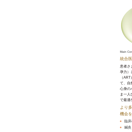
Main Co
統合
患者さ
孕力）
（AR
て、自
心身の
ま一人
で最適
より
機会
臨床
鍼灸