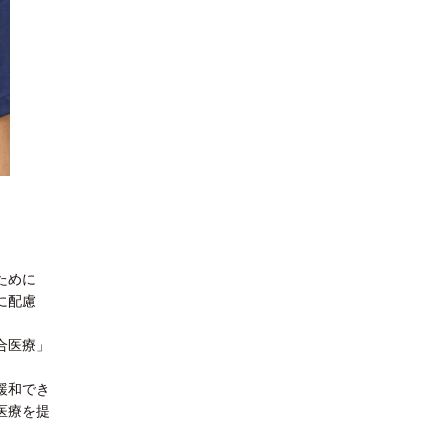
ために
に配慮
合医療」
緩和でき
医療を提