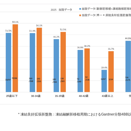
* 凍結良好拡張胚盤胞：凍結融解胚移植周期におけるGardner分類4BB