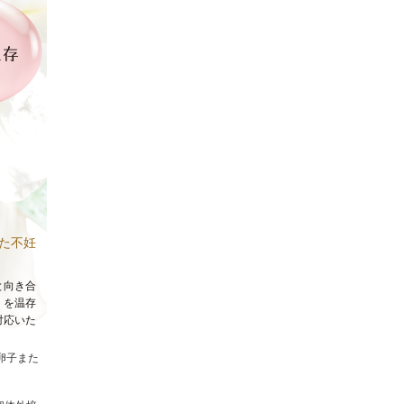
た不妊
と向き合
）を温存
対応いた
卵子また