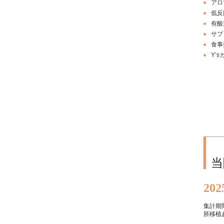
アロ
低反
有酸
サプ
食事
Y’
当
20
集計期間
胚移植