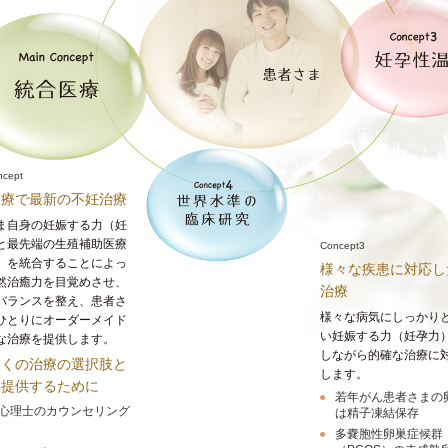
ncept
医療で最新の不妊治療
ま自身の妊娠する力（妊
と最先端の生殖補助医療
Concept3
T）を統合することによっ
様々な疾患に対応し
然治癒力を目覚めさせ、
治療
バランスを整え、患者さ
様々な病気にしっかり
ひとりにオーダーメイド
い妊娠する力（妊孕力
な治療を提供します。
しながら的確な治療に
多くの治療の選択肢と
します。
を提供するために
若年がん患者さまの
心理士のカウンセリング
は精子凍結保存
多嚢胞性卵巣症候群