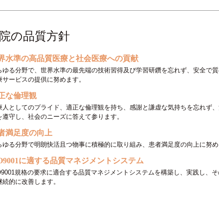
院の品質方針
界水準の高品質医療と社会医療への貢献
らゆる分野で、世界水準の最先端の技術習得及び学習研鑽を忘れず、安全で質
療サービスの提供に努めます。
正な倫理観
療人としてのプライド、適正な倫理観を持ち、感謝と謙虚な気持ちを忘れず、
を遵守し、社会のニーズに答えて参ります。
者満足度の向上
らゆる分野で明朗快活且つ物事に積極的に取り組み、患者満足度の向上に努め
SO9001に適する品質マネジメントシステム
SO9001規格の要求に適合する品質マネジメントシステムを構築し、実践し、
継続的に改善します。