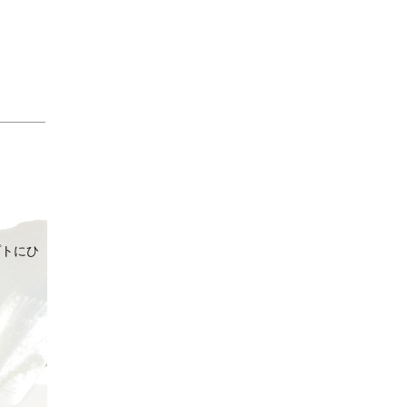
。
プトにひ