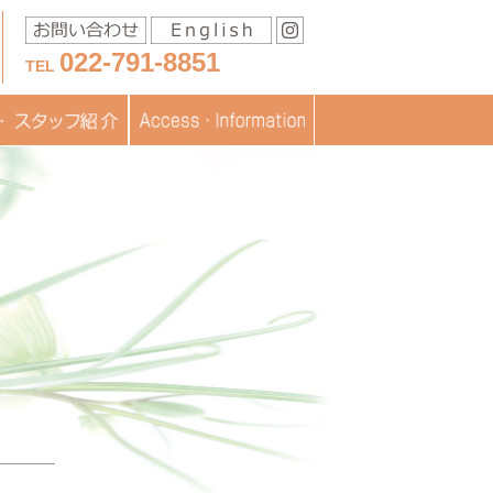
022-791-8851
TEL
移送に関するお問い合わ
スタッフ紹介
医療
フブログ
交通アクセス
お問い合わせ
書類ダウンロード
TOPICS
JISARTの認定
採用情報
せ