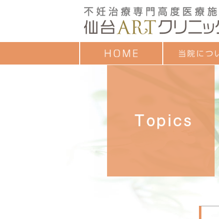
クレジットカード
ごあいさつ
治療成績
診療時間
お子様連れの方へ
診療担当一覧
セミナーのご案内
各種教室予定表
よくあるご質問
アンケート調査結
個人情報保護方針
ついて
目的