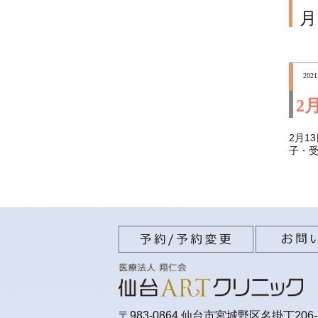
月
2021
2
2月1
子・
〒983-0864 仙台市宮城野区名掛丁206-