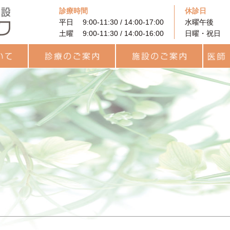
診療時間
休診日
平日 9:00-11:30 / 14:00-17:00
水曜午後
土曜 9:00-11:30 / 14:00-16:00
日曜・祝日
に
着床前遺伝学的検査
PRP (多血小板血漿）を
果
と利用
診療のご案内
治療費用について
カウンセリング
プレコンセプション検査
統合医療
一般不妊治療
高度生殖補助医療
卵子凍結
男性不妊外来
用語集
統合医療
レーザー治療
ヨガセラピー
リラティス
サプリメント
施設のご案内
待合ロビー
ARTフロア
ラボラトリー
統合治療関連
キッズルーム
医師・
チーム
スタッ
（PGT-A・SR）
用いた不妊治療