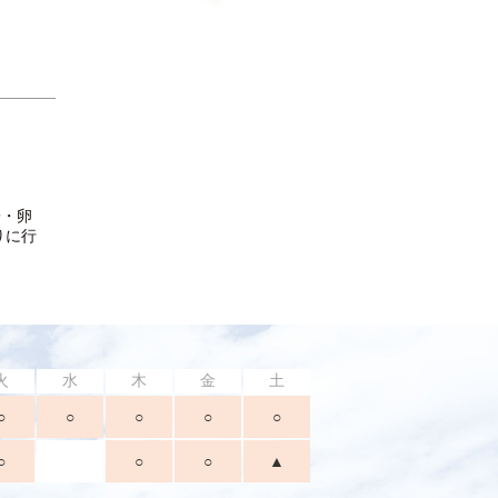
子・卵
りに行
火
水
木
金
土
○
○
○
○
○
○
○
○
▲