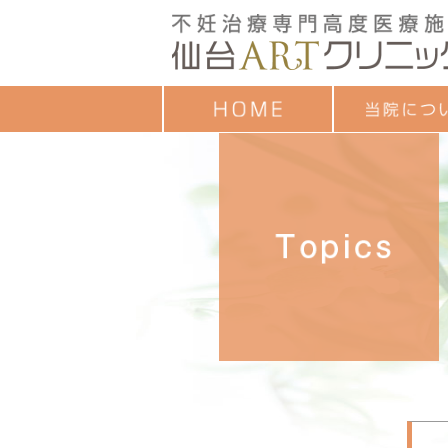
クレジットカード
ごあいさつ
治療成績
診療時間
お子様連れの方へ
診療担当一覧
セミナーのご案内
各種教室予定表
よくあるご質問
アンケート調査結
個人情報保護方針
ついて
目的