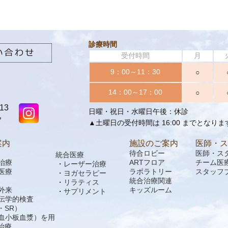
診療時間
受付時間
月
9：00～11：30
○
14：00～17：00
○
13
日曜・祝日・水曜日午後：休診
7
▲土曜日の受付時間は 16:00 までとなりま
案内
施設のご案内
医師・ス
待合ロビー
医師・ス
統合医療
治療
ARTフロア
チーム医
レーザー治療
医療
ラボラトリー
スタッフ
ヨガセラピー
統合治療関連
リラティス
外来
キッズルーム
サプリメント
伝学的検査
A・SR）
多血小板血漿）を用
治療