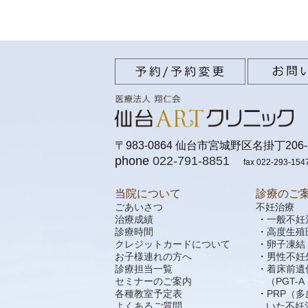
〒983-0864 仙台市宮城野区名掛丁206-
phone
022-791-8851
fax 022-293-154
当院について
診療のご
ごあいさつ
不妊治療
治療成績
一般不妊
診療時間
高度生殖
クレジットカードについて
卵子凍結
お子様連れの方へ
男性不妊
診療担当一覧
着床前遺
セミナーのご案内
（PGT-
各種教室予定表
PRP（
よくあるご質問
いた不妊