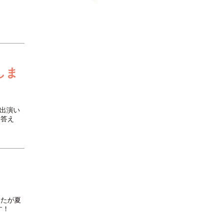
しま
が出演い
お答え
したが夏
す！