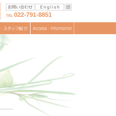
022-791-8851
TEL
移送に関するお問い合わ
スタッフ紹介
医療
フブログ
交通アクセス
お問い合わせ
書類ダウンロード
TOPICS
JISARTの認定
採用情報
せ