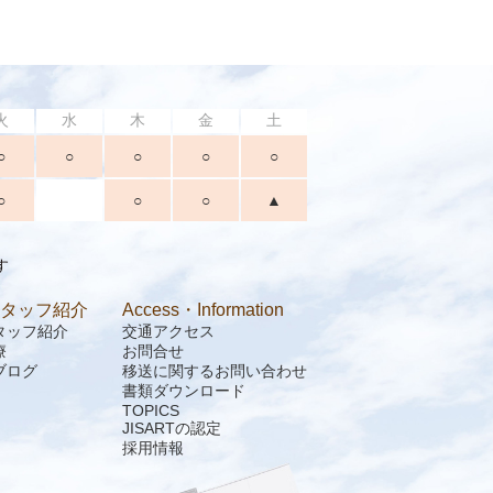
火
水
木
金
土
○
○
○
○
○
○
○
○
▲
す
タッフ紹介
Access・Information
タッフ紹介
交通アクセス
療
お問合せ
ブログ
移送に関するお問い合わせ
書類ダウンロード
TOPICS
JISARTの認定
採用情報