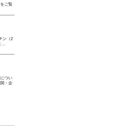
らをご覧
チン（2
ま…
報につい
機関・企