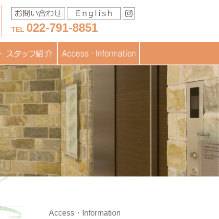
022-791-8851
TEL
移送に関するお問い合わ
スタッフ紹介
医療
フブログ
交通アクセス
お問い合わせ
書類ダウンロード
TOPICS
JISARTの認定
採用情報
せ
Access・Information