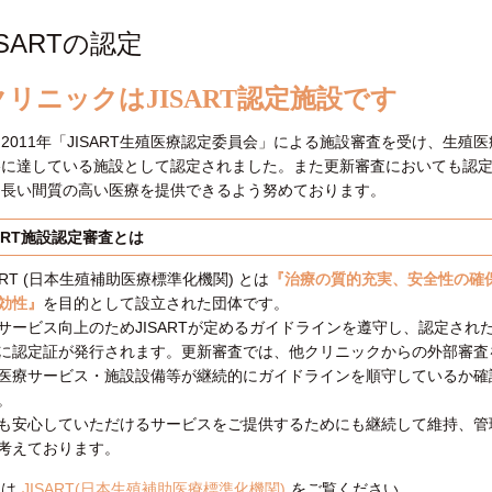
ISARTの認定
クリニックはJISART認定施設です
2011年「JISART生殖医療認定委員会」による施設審査を受け、生殖
格に達している施設として認定されました。また更新審査においても認
、長い間質の高い医療を提供できるよう努めております。
SART施設認定審査とは
SART (日本生殖補助医療標準化機関) とは
『治療の質的充実、安全性の確
効性』
を目的として設立された団体です。
サービス向上のためJISARTが定めるガイドラインを遵守し、認定され
に認定証が発行されます。更新審査では、他クリニックからの外部審査
医療サービス・施設設備等が継続的にガイドラインを順守しているか確
。
も安心していただけるサービスをご提供するためにも継続して維持、管
考えております。
くは
JISART(日本生殖補助医療標準化機関)
をご覧ください。