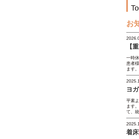
To
お
2026.
【重
一時
患者
ます
2025.
ヨガ
平素
ます
て、
2025.
着床