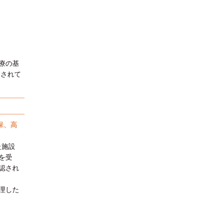
医療の基
定されて
保、高
た施設
を受
認され
理した