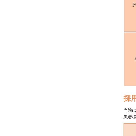
採
当院は
患者