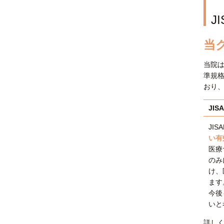
J
当
当院は
準規
おり
JI
JI
い有
医療
のみ
け、
ます
今後
いと
詳し