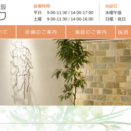
診療時間
休診日
平日 9:00-11:30 / 14:00-17:00
水曜午後
土曜 9:00-11:30 / 14:00-16:00
日曜・祝日
に
着床前遺伝学的検査
PRP (多血小板血漿）を
果
と利用
診療のご案内
治療費用について
カウンセリング
プレコンセプション検査
統合医療
一般不妊治療
高度生殖補助医療
卵子凍結
男性不妊外来
用語集
統合医療
レーザー治療
ヨガセラピー
リラティス
サプリメント
施設のご案内
待合ロビー
ARTフロア
ラボラトリー
統合治療関連
キッズルーム
医師・
チーム
スタッ
（PGT-A・SR）
用いた不妊治療