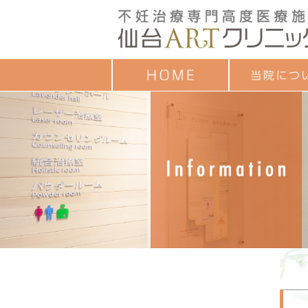
クレジットカード
ごあいさつ
治療成績
診療時間
お子様連れの方へ
診療担当一覧
セミナーのご案内
各種教室予定表
よくあるご質問
アンケート調査結
個人情報保護方針
ついて
目的