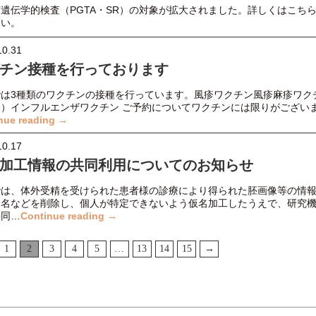
遺伝学的検査（PGTA・SR）の対象が拡大されました。詳しくはこち
さい。
10.31
チン接種を行っております
では3種類のワクチンの接種を行っています。風疹ワクチン風疹麻疹ワク
合）インフルエンザワクチン ご予約についてワクチンには限りがござい
nue reading →
10.17
加工情報の共同利用についてのお知らせ
では、体外受精を受けられた患者様の診療により得られた胚画像等の情
氏名などを削除し、個人が特定できないよう仮名加工したうえで、研究
共同…
Continue reading →
1
2
3
4
5
…
13
14
15
→