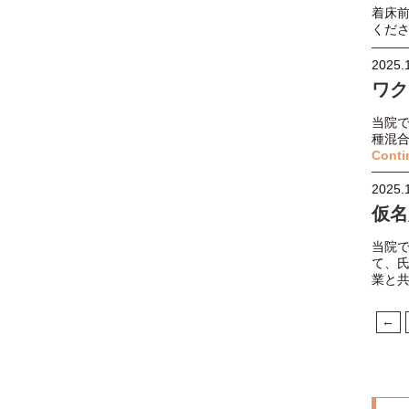
着床前
くだ
2025.
ワク
当院
種混
Conti
2025.
仮名
当院
て、
業と
←