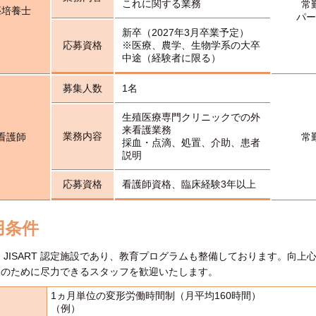
これに関する業務
常
胚培養士
パー
新卒（2027年3月卒業予定）
応募資格
※医療、農学、生物学系の大卒
中途（経験者に限る）
募集人数
1名
生殖医療専門クリニックでの外
来看護業務
業務内容
看護師
常
採血・点滴、処置、介助、患者
説明
応募資格
看護師資格、臨床経験3年以上
用条件
 JISART 認定施設であり、教育プログラムも整備しております。向上
様のために尽力できるスタッフを歓迎いたします。
1ヵ月単位の変形労働時間制（月平均160時間）
（例）