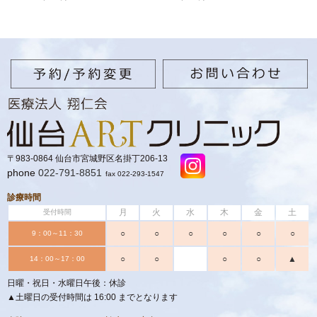
〒983-0864 仙台市宮城野区名掛丁206-13
phone
022-791-8851
fax 022-293-1547
診療時間
月
火
水
木
金
土
受付時間
○
○
○
○
○
○
9：00～11：30
○
○
○
○
▲
14：00～17：00
日曜・祝日・水曜日午後：休診
▲土曜日の受付時間は 16:00 までとなります