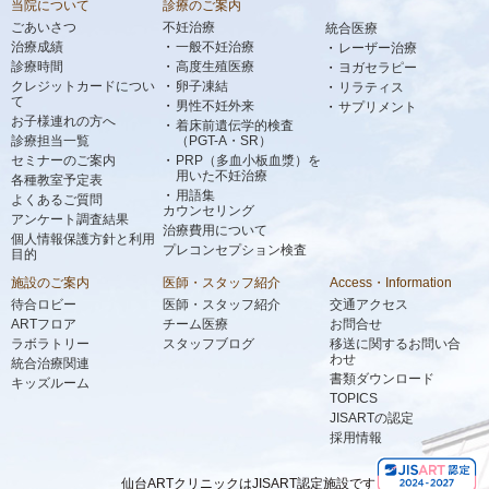
当院について
診療のご案内
ごあいさつ
不妊治療
統合医療
治療成績
一般不妊治療
レーザー治療
診療時間
高度生殖医療
ヨガセラピー
クレジットカードについ
卵子凍結
リラティス
て
男性不妊外来
サプリメント
お子様連れの方へ
着床前遺伝学的検査
診療担当一覧
（PGT-A・SR）
セミナーのご案内
PRP（多血小板血漿）を
用いた不妊治療
各種教室予定表
用語集
よくあるご質問
カウンセリング
アンケート調査結果
治療費用について
個人情報保護方針と利用
プレコンセプション検査
目的
施設のご案内
医師・スタッフ紹介
Access・Information
待合ロビー
医師・スタッフ紹介
交通アクセス
ARTフロア
チーム医療
お問合せ
ラボラトリー
スタッフブログ
移送に関するお問い合
わせ
統合治療関連
書類ダウンロード
キッズルーム
TOPICS
JISARTの認定
採用情報
仙台ARTクリニックはJISART認定施設です