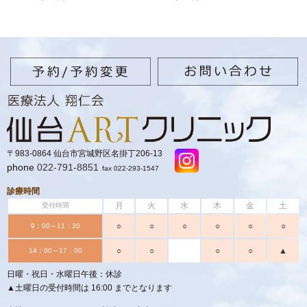
〒983-0864 仙台市宮城野区名掛丁206-13
phone
022-791-8851
fax 022-293-1547
診療時間
月
火
水
木
金
土
受付時間
○
○
○
○
○
○
9：00～11：30
○
○
○
○
▲
14：00～17：00
日曜・祝日・水曜日午後：休診
▲土曜日の受付時間は 16:00 までとなります