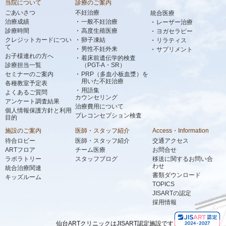
当院について
診療のご案内
ごあいさつ
不妊治療
統合医療
治療成績
一般不妊治療
レーザー治療
診療時間
高度生殖医療
ヨガセラピー
クレジットカードについ
卵子凍結
リラティス
て
男性不妊外来
サプリメント
お子様連れの方へ
着床前遺伝学的検査
診療担当一覧
（PGT-A・SR）
セミナーのご案内
PRP（多血小板血漿）を
用いた不妊治療
各種教室予定表
用語集
よくあるご質問
カウンセリング
アンケート調査結果
治療費用について
個人情報保護方針と利用
プレコンセプション検査
目的
施設のご案内
医師・スタッフ紹介
Access・Information
待合ロビー
医師・スタッフ紹介
交通アクセス
ARTフロア
チーム医療
お問合せ
ラボラトリー
スタッフブログ
移送に関するお問い合
わせ
統合治療関連
書類ダウンロード
キッズルーム
TOPICS
JISARTの認定
採用情報
仙台ARTクリニックはJISART認定施設です