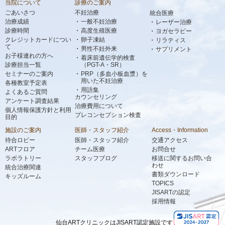
当院について
診療のご案内
ごあいさつ
不妊治療
統合医療
治療成績
一般不妊治療
レーザー治療
診療時間
高度生殖医療
ヨガセラピー
クレジットカードについ
卵子凍結
リラティス
て
男性不妊外来
サプリメント
お子様連れの方へ
着床前遺伝学的検査
診療担当一覧
（PGT-A・SR）
セミナーのご案内
PRP（多血小板血漿）を
用いた不妊治療
各種教室予定表
用語集
よくあるご質問
カウンセリング
アンケート調査結果
治療費用について
個人情報保護方針と利用
プレコンセプション検査
目的
施設のご案内
医師・スタッフ紹介
Access・Information
待合ロビー
医師・スタッフ紹介
交通アクセス
ARTフロア
チーム医療
お問合せ
ラボラトリー
スタッフブログ
移送に関するお問い合
わせ
統合治療関連
書類ダウンロード
キッズルーム
TOPICS
JISARTの認定
採用情報
仙台ARTクリニックはJISART認定施設です