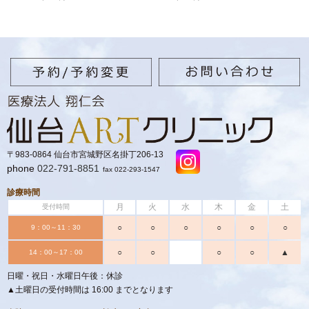
〒983-0864 仙台市宮城野区名掛丁206-13
phone
022-791-8851
fax 022-293-1547
診療時間
月
火
水
木
金
土
受付時間
○
○
○
○
○
○
9：00～11：30
○
○
○
○
▲
14：00～17：00
日曜・祝日・水曜日午後：休診
▲土曜日の受付時間は 16:00 までとなります