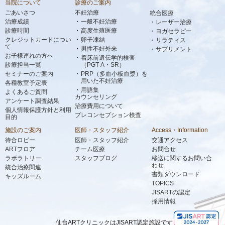
当院について
診療のご案内
ごあいさつ
不妊治療
統合医療
治療成績
一般不妊治療
レーザー治療
診療時間
高度生殖医療
ヨガセラピー
クレジットカードについ
卵子凍結
リラティス
て
男性不妊外来
サプリメント
お子様連れの方へ
着床前遺伝学的検査
診療担当一覧
（PGT-A・SR）
セミナーのご案内
PRP（多血小板血漿）を
用いた不妊治療
各種教室予定表
用語集
よくあるご質問
カウンセリング
アンケート調査結果
治療費用について
個人情報保護方針と利用
プレコンセプション検査
目的
施設のご案内
医師・スタッフ紹介
Access・Information
待合ロビー
医師・スタッフ紹介
交通アクセス
ARTフロア
チーム医療
お問合せ
ラボラトリー
スタッフブログ
移送に関するお問い合
わせ
統合治療関連
書類ダウンロード
キッズルーム
TOPICS
JISARTの認定
採用情報
仙台ARTクリニックはJISART認定施設です