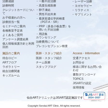
治療成績
一般不妊治療
レーザー治療
診療時間
高度生殖医療
ヨガセラピー
クレジットカードについ
卵子凍結
リラティス
て
男性不妊外来
サプリメント
お子様連れの方へ
着床前遺伝学的検査
診療担当一覧
（PGT-A・SR）
セミナーのご案内
PRP（多血小板血漿）を
用いた不妊治療
各種教室予定表
用語集
よくあるご質問
カウンセリング
アンケート調査結果
治療費用について
個人情報保護方針と利用
プレコンセプション検査
目的
施設のご案内
医師・スタッフ紹介
Access・Information
待合ロビー
医師・スタッフ紹介
交通アクセス
ARTフロア
チーム医療
お問合せ
ラボラトリー
スタッフブログ
移送に関するお問い合
わせ
統合治療関連
書類ダウンロード
キッズルーム
TOPICS
JISARTの認定
採用情報
仙台ARTクリニックはJISART認定施設です
Copyright Sendai ART Clinic. All rights reserved.