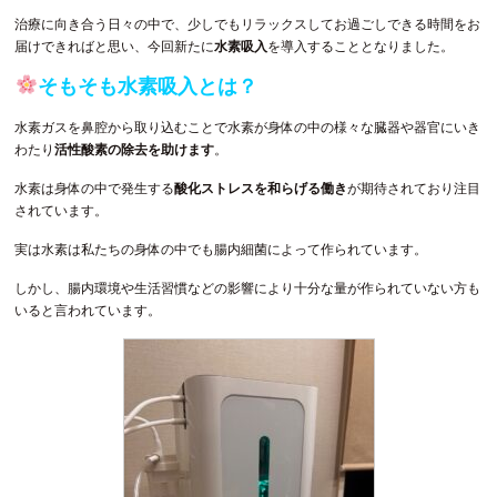
治療に向き合う日々の中で、少しでもリラックスしてお過ごしできる時間をお
届けできればと思い、今回新たに
水素吸入
を導入することとなりました。
そもそも水素吸入とは？
水素ガスを鼻腔から取り込むことで水素が身体の中の様々な臓器や器官にいき
わたり
活性酸素の除去を助けます
。
水素は身体の中で発生する
酸化ストレスを和らげる働き
が期待されており注目
されています。
実は水素は私たちの身体の中でも腸内細菌によって作られています。
しかし、腸内環境や生活習慣などの影響により十分な量が作られていない方も
いると言われています。