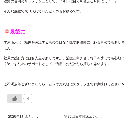
治療の合間のリフレッシュとして、『今日は自分を整える時間にしよう』
そんな感覚で取り入れていただくのもお勧めです。
最後に…
水素吸入は、妊娠を保証するものではなく医学的治療に代わるものでもありま
せん。
効果の感じ方には個人差がありますが、治療と向き合う毎日を少しでも心地よ
く過ごすためのサポートとしてご活用いただけたら嬉しく思います。
ご不明点等ございましたら、どうぞお気軽にスタッフまでお声掛けください☘
4
←
2026年1月より、...
第31回日本臨床エン...
→