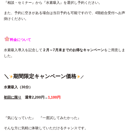
『相談・セミナー』から『水素吸入』を選択し予約ください。
また、予約に空きがある場合は当日予約も可能ですので、4階総合受付へお声
掛けください。
料金について
水素吸入導入を記念して
２月～7月末までのお得なキャンペーン
をご用意しま
した。
＼
期間限定キャンペーン価格
／
水素吸入（30分）
初回に限り
通常2,200円→
1,100
円
『気になっていた』 『一度試してみたかった』
そんな方に気軽に体験していただけるチャンスです。