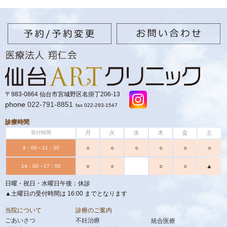
〒983-0864 仙台市宮城野区名掛丁206-13
phone
022-791-8851
fax 022-293-1547
診療時間
月
火
水
木
金
土
受付時間
○
○
○
○
○
○
9：00～11：30
○
○
○
○
▲
14：00～17：00
日曜・祝日・水曜日午後：休診
▲土曜日の受付時間は 16:00 までとなります
当院について
診療のご案内
ごあいさつ
不妊治療
統合医療