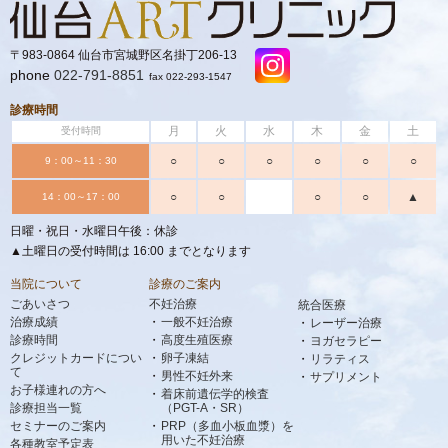
〒983-0864 仙台市宮城野区名掛丁206-13
phone
022-791-8851
fax 022-293-1547
診療時間
月
火
水
木
金
土
受付時間
○
○
○
○
○
○
9：00～11：30
○
○
○
○
▲
14：00～17：00
日曜・祝日・水曜日午後：休診
▲土曜日の受付時間は 16:00 までとなります
当院について
診療のご案内
ごあいさつ
不妊治療
統合医療
治療成績
一般不妊治療
レーザー治療
診療時間
高度生殖医療
ヨガセラピー
クレジットカードについ
卵子凍結
リラティス
て
男性不妊外来
サプリメント
お子様連れの方へ
着床前遺伝学的検査
診療担当一覧
（PGT-A・SR）
セミナーのご案内
PRP（多血小板血漿）を
用いた不妊治療
各種教室予定表