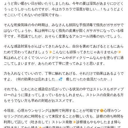
ょうど良い暖かい日が続いたりしましたね。今年の夏は湿気があまりにひどく
うっとうしかったものですが、今はカラカラで湿度が欲しい…！ちょうどよく
そこにいてくれないのが湿気ですね…
そんな乾燥気味の今の時期は、みなさんも頻回な手指消毒で指先がガサガサで
はないでしょうか。私は例年になく指先の皮膚が固くガサガサになっている様
子です。不思議でしたが、おそらく度重なるアルコール消毒のせいでしょう。
そんな感染対策をがんばってきたみなさん、自分を褒めてあげるとともにあら
ためて労わってあげましょう
こんなにも頑張ってきたじゃありませんか
私はめんどくさくてついハンドクリームやボディクリームなんかを塗らずに過
ごしてしまいますが、あらためて丁寧に塗ってみようと思います。
力を入れなくていいので、丁寧に触れてあげる。それだけで効果はあるようで
すよ。（何の効果かは忘れました…
癒しだったか血流だったか…）
それでも、じわじわと感染症が広がっている状況の中ではストレスもボディブ
ローのように溜まってしまっているかもしれません。ストレスの自覚のある方
もそうでない方も早めの対処がおススメです。
今現在、心理カウンセリングは無料で利用することが可能です
心理カウン
セリングのために時間をとって来院することが難しい方も、診察の待ち時間を
利用して話して（吐き出して）ストレス発散
診察後もやもやしたまま帰ら
ず吐き出してから帰る
⇒嫌な気持ちは置いて帰る！のイメージで利用して