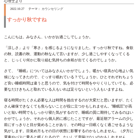
心理士より
2022.10.27
テーマ：
カウンセリング
すっかり秋ですね
こんにちは。みなさん、いかがお過ごしでしょうか。
「涼しさ」より「寒さ」を感じるようになりました。すっかり秋ですね。食欲
の秋、読書の秋、運動の秋なんて言いますが、少し過ごしやすくなってくる
と、じっくり何かに取り組む気持ちの余裕が出てくるのでしょうか。
さて、『睡眠』についてはみなさんいかがでしょう。暖かい寝具が心地よい気
候になってきたので、ぐっすり眠れている？でしょうか。ひとそれぞれちょう
ど良い睡眠時間は違うと思うので、気を付けて時間をやりくりしていても、必
要なだけきちんと取れている人もいれば足りないという人もいますよね。
寝る時間がたくさん必要な人は時間を捻出するのが大変だと思いますが、たく
さん確保できなくても焦らないことが役に立つかもしれません。”睡眠圧”が高
いと短い時間でもしっかり寝た気がするので、睡眠の質に期待してみるのはい
かがでしょうか。それから個人的に感じたことですが、最近朝アラームの少し
前にすっきりと目が覚めることがあり、その時は一日眠くなく過ごせるような
気がします。目覚め方もその日の状態に影響するのかもしれません。（夕方に
電車やバスに乗ると眠くなるので、たいして意味はないのかもしれません