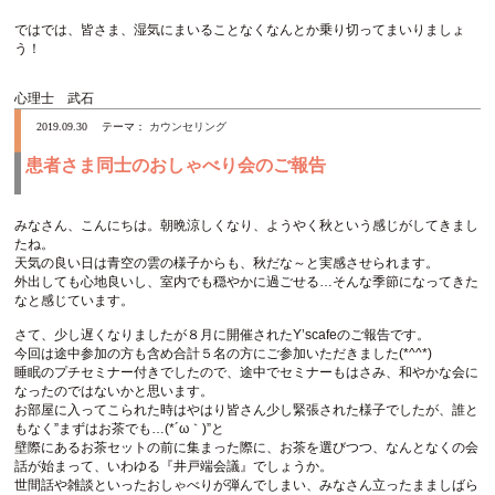
ではでは、皆さま、湿気にまいることなくなんとか乗り切ってまいりましょ
う！
心理士 武石
2019.09.30
テーマ：
カウンセリング
患者さま同士のおしゃべり会のご報告
みなさん、こんにちは。朝晩涼しくなり、ようやく秋という感じがしてきまし
たね。
天気の良い日は青空の雲の様子からも、秋だな～と実感させられます。
外出しても心地良いし、室内でも穏やかに過ごせる…そんな季節になってきた
なと感じています。
さて、少し遅くなりましたが８月に開催されたY’scafeのご報告です。
今回は途中参加の方も含め合計５名の方にご参加いただきました(*^^*)
睡眠のプチセミナー付きでしたので、途中でセミナーもはさみ、和やかな会に
なったのではないかと思います。
お部屋に入ってこられた時はやはり皆さん少し緊張された様子でしたが、誰と
もなく”まずはお茶でも…(*´ω｀)”と
壁際にあるお茶セットの前に集まった際に、お茶を選びつつ、なんとなくの会
話が始まって、いわゆる『井戸端会議』でしょうか。
世間話や雑談といったおしゃべりが弾んでしまい、みなさん立ったまましばら