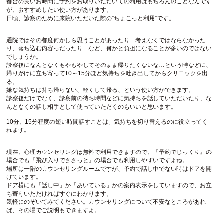
都合の良いお時間に予約をお取りいただいての利用はもちろんのことなんです
が、おすすめしたい使い方があります。
日頃、診察のために来院いただいた際の”ちょこっと利用”です。
通院ではその都度何かしら思うことがあったり、考えなくではならなかった
り、落ち込む内容っだったり…など、何かと負担になることが多いのではない
でしょうか。
診察後になんとなくもやもやしてそのまま帰りたくないな…という時などに、
帰りがけに立ち寄って10～15分ほど気持ちを吐き出してからクリニックを出
る。
嫌な気持ちは持ち帰らない、軽くして帰る、という使い方ができます。
診察後だけでなく、診察前の待ち時間などに気持ちを話していただいたり、な
んとなくの話し相手として使っていただくのもいいと思います。
10分、15分程度の短い時間話すことは、気持ちを切り替えるのに役立ってく
れます。
現在、心理カウンセリングは無料で利用できますので、『予約でじっくり』の
場合でも『飛び入りでささっと』の場合でも利用しやすいですよね。
場所は一階のカウンセリングルームですが、予約で話し中でない時はドアを開
けています。
ドア横にも「話し中」か「あいている」かの案内表示をしていますので、お立
ち寄りいただければすぐにわかります。
気軽にのぞいてみてください。カウンセリングについて不安なところがあれ
ば、その場でご説明もできますよ。