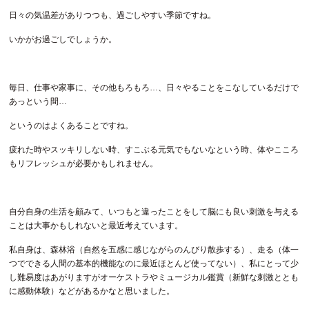
日々の気温差がありつつも、過ごしやすい季節ですね。
いかがお過ごしでしょうか。
毎日、仕事や家事に、その他もろもろ…、日々やることをこなしているだけで
あっという間…
というのはよくあることですね。
疲れた時やスッキリしない時、すこぶる元気でもないなという時、体やこころ
もリフレッシュが必要かもしれません。
自分自身の生活を顧みて、いつもと違ったことをして脳にも良い刺激を与える
ことは大事かもしれないと最近考えています。
私自身は、森林浴（自然を五感に感じながらのんびり散歩する）、走る（体一
つでできる人間の基本的機能なのに最近ほとんど使ってない）、私にとって少
し難易度はあがりますがオーケストラやミュージカル鑑賞（新鮮な刺激ととも
に感動体験）などがあるかなと思いました。