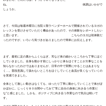
ね。 体調はいかがで
しょうか。
さて、今回は毎週木曜日に当院１階ラベンダーホールで開催されているヨガの
レッスンを受けさせていただく機会があったので、その体験をレポートしたい
と思います。 こちらのヨガは初体験だ
ったのですが、いろいろ気づきがありましたので簡単にお伝えします。
まず、最初に足の裏からふくらはぎ、耳など体の細かいところから丁寧にほぐ
していきました。全身を動かす前にしっかりと体をほぐすことが大事なことを
知らなかったわけではありませんが、日常の中で実際にやることはあまりな
く…。普段意識して扱わないところをほぐしていくと血流が良くなっていくの
を実感できました。
全体として激しい動きはなくても、ゆったり丁寧に動かしていくことで体がぽ
かぽかに。じっくり８０分間やってみて”常に自分の身体に向き合う作業だ
な”と感じました。しかも、ポジティブに向き合う作業なので気分は軽いで
す。