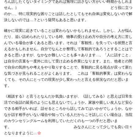
ろん話したくないタイミングであれば無理に話さない方がいい時期かもしれま
せん。） どう役に立つ
のか…、特に現実的な困りごとは話したとしてもそれ自体は変化しないので解
決しないのでは…？という疑問もあると思います。
確かに現実に起きていることは変わらないかもしれません。しかし、人が悩ん
だり、追い詰められたりしている時、物事の受け止め方や自分の考え方に苦し
んでいる場合が多くあると思います。それは「客観性」を失っている状態と言
えるかもしれません。自分でなんとか整理して客観的であろうとすることはで
きると思いますが、なかなか難しいことも多々あります…。「人に話すこと」
は自分の言葉を一度外に出して受け止める作業になります。また、他者との間
で自分の気持ちや考えをやり取りすることで、客観的に見る視点が戻って新た
な気づきが見られることがよくあります。 これは「客観的事実」は変わらな
くても、その人にとっての現実が少し変わったと言える状況なのだと思いま
す。
《相談する》と言うとなんだか気負いますが、《話してみる》と思えば日常生
活での会話の延長のようにも思えないでしょうか。家族や親しい友人など安心
できる相手がいれば、話せるところから話してみてはいかがでしょうか。なか
なか話す相手がいない場合や知っている人だからこそ話しにくい場合は、当院
のカウンセリングルームを利用していただくのも一つの手だと思いま
す。 みなさんにとって少しでも良い日々
となりますように…