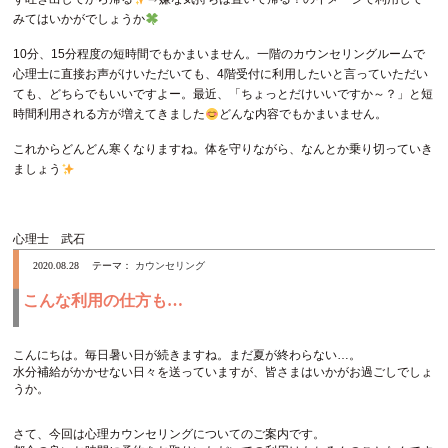
みてはいかがでしょうか
10分、15分程度の短時間でもかまいません。一階のカウンセリングルームで
心理士に直接お声がけいただいても、4階受付に利用したいと言っていただい
ても、どちらでもいいですよー。最近、「ちょっとだけいいですか～？」と短
時間利用される方が増えてきました
どんな内容でもかまいません。
これからどんどん寒くなりますね。体を守りながら、なんとか乗り切っていき
ましょう
心理士 武石
2020.08.28
テーマ：
カウンセリング
こんな利用の仕方も…
こんにちは。毎日暑い日が続きますね。まだ夏が終わらない…。
水分補給がかかせない日々を送っていますが、皆さまはいかがお過ごしでしょ
うか。
さて、今回は心理カウンセリングについてのご案内です。