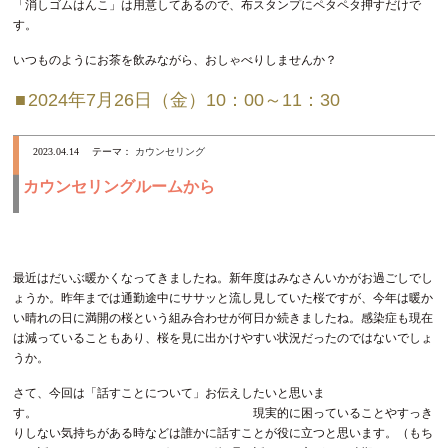
「消しゴムはんこ」は用意してあるので、布スタンプにペタペタ押すだけで
す。
いつものようにお茶を飲みながら、おしゃべりしませんか？
2024年7月26日（金）10：00～11：30
2023.04.14
テーマ：
カウンセリング
カウンセリングルームから
最近はだいぶ暖かくなってきましたね。新年度はみなさんいかがお過ごしでし
ょうか。昨年までは通勤途中にササッと流し見していた桜ですが、今年は暖か
い晴れの日に満開の桜という組み合わせが何日か続きましたね。感染症も現在
は減っていることもあり、桜を見に出かけやすい状況だったのではないでしょ
うか。
さて、今回は「話すことについて」お伝えしたいと思いま
す。 現実的に困っていることやすっき
りしない気持ちがある時などは誰かに話すことが役に立つと思います。（もち