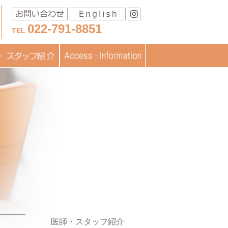
022-791-8851
TEL
移送に関するお問い合わ
スタッフ紹介
医療
フブログ
交通アクセス
お問い合わせ
書類ダウンロード
TOPICS
JISARTの認定
採用情報
せ
医師・スタッフ紹介