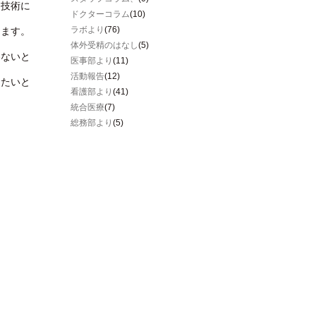
な技術に
ドクターコラム
(10)
ラボより
(76)
きます。
体外受精のはなし
(5)
わないと
医事部より
(11)
活動報告
(12)
きたいと
看護部より
(41)
統合医療
(7)
総務部より
(5)
。