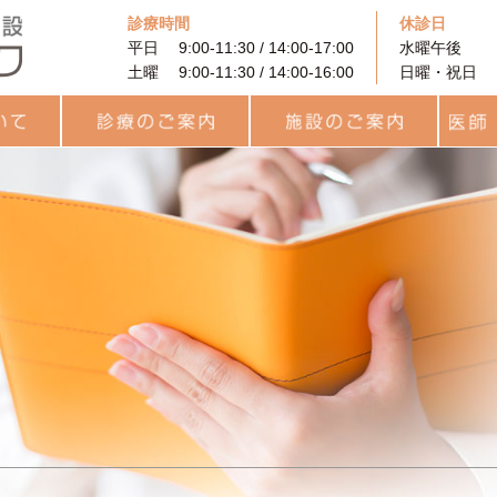
診療時間
休診日
平日 9:00-11:30 / 14:00-17:00
水曜午後
土曜 9:00-11:30 / 14:00-16:00
日曜・祝日
に
着床前遺伝学的検査
PRP (多血小板血漿）を
果
と利用
診療のご案内
治療費用について
カウンセリング
プレコンセプション検査
統合医療
一般不妊治療
高度生殖補助医療
卵子凍結
男性不妊外来
用語集
統合医療
レーザー治療
ヨガセラピー
リラティス
サプリメント
施設のご案内
待合ロビー
ARTフロア
ラボラトリー
統合治療関連
キッズルーム
医師・
チーム
スタッ
（PGT-A・SR）
用いた不妊治療