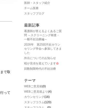
医師・スタッフ紹介
チーム医療
スタッフブログ
最新記事
看護師が答えるよくあるご質
問 ～スクリーニング検査・
一般不妊治療編～
2026年 第25回不妊カウン
セリング学会へ参加してきま
した
外出についてのお知らせ
桜が見頃を迎えています
回数制限時代の不妊治療
時まで取
テーマ
WEBご意見箱
(0)
WEBご意見箱より
(4)
に行って
カウンセリング
(16)
スタッフコラム
(120)
スタッフコラム、
(0)