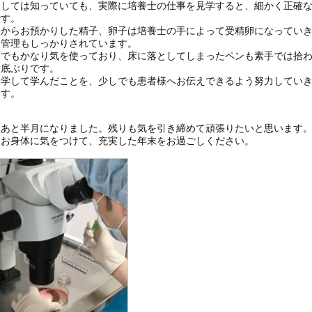
としては知っていても、実際に培養士の仕事を見学すると、細かく正確
です。
まからお預かりした精子、卵子は培養士の手によって受精卵になってい
、管理もしっかりされています。
面でもかなり気を使っており、床に落としてしまったペンも素手では拾
徹底ぶりです。
見学して学んだことを、少しでも患者様へお伝えできるよう努力してい
ます。
もあと半月になりました。残りも気を引き締めて頑張りたいと思います
もお身体に気をつけて、充実した年末をお過ごしください。