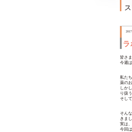
ス
2017
ラ
皆さ
今週
私た
薬の
しか
り扱
そし
そん
きま
実は
今回