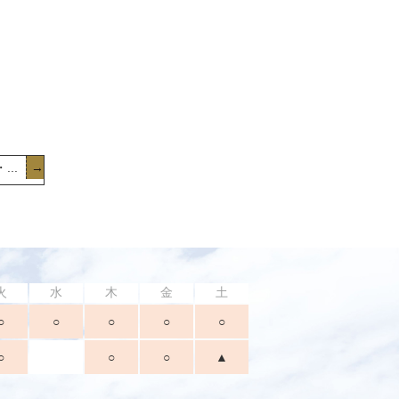
..
→
火
水
木
金
土
○
○
○
○
○
○
○
○
▲