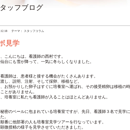
タッフブログ
.12.18
テーマ：
スタッフコラム
ボ見学
ま、こんにちは。看護師の西村です。
は仙台にも雪が降って、一気に冬らしくなりました。
ち看護師は、患者様と接する機会がたくさんあります。
お渡し、説明、注射、そして採卵、移植など。
し、お預かりした卵子はすぐに培養室へ運ばれ、その後受精卵は移植の
うことがありません。
て、培養室に私たち看護師が入ることはほとんどありません。
な秘密のベールに包まれている培養室ですが、先日、看護師３名で見学
した。
、順番に他部署の人も培養室見学ツアーを行なっています。
は顕微授精の様子を見学させていただきました。