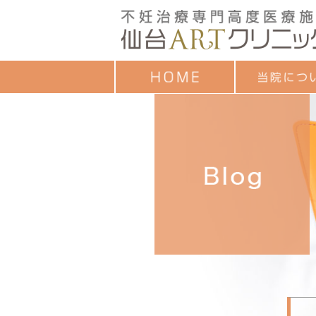
クレジットカード
ごあいさつ
治療成績
診療時間
お子様連れの方へ
診療担当一覧
セミナーのご案内
各種教室予定表
よくあるご質問
アンケート調査結
個人情報保護方針
ついて
目的