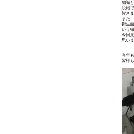
知識
脱帽
皆さ
また
衛生
いう
今回
思い
今年
皆様