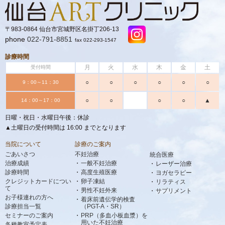
〒983-0864 仙台市宮城野区名掛丁206-13
phone
022-791-8851
fax 022-293-1547
診療時間
月
火
水
木
金
土
受付時間
○
○
○
○
○
○
9：00～11：30
○
○
○
○
▲
14：00～17：00
日曜・祝日・水曜日午後：休診
▲土曜日の受付時間は 16:00 までとなります
当院について
診療のご案内
ごあいさつ
不妊治療
統合医療
治療成績
一般不妊治療
レーザー治療
診療時間
高度生殖医療
ヨガセラピー
クレジットカードについ
卵子凍結
リラティス
て
男性不妊外来
サプリメント
お子様連れの方へ
着床前遺伝学的検査
診療担当一覧
（PGT-A・SR）
セミナーのご案内
PRP（多血小板血漿）を
用いた不妊治療
各種教室予定表