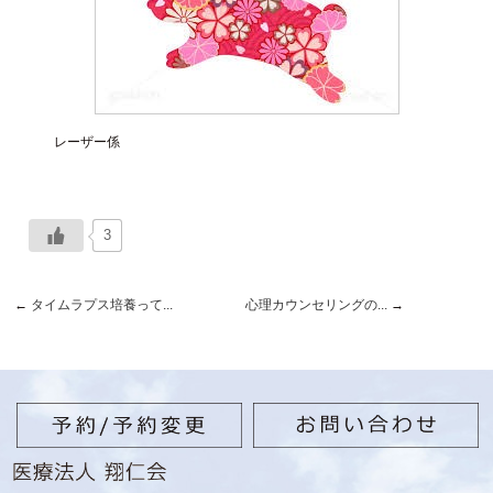
レーザー係
3
←
タイムラプス培養って...
心理カウンセリングの...
→