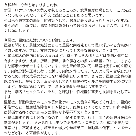
令和3年、今年も始まりましたね。
新型コロナウィルスの勢力が収まるどころか、変異種が出現したり、この先ど
うなっちゃうんだろうと不安に感じることもあると思います。
今出来る最大限の感染予防対策をして、お互い乗り越えられたらいいですね。
引き続き、当院では、感染予防対策を行って皆様をお迎えしますので、よろし
くお願いします。
今回は、亜鉛と妊活についてお話しします。
亜鉛と聞くと、男性の妊活にとって重要な栄養素として思い浮かべる方も多い
と思いますが、実は、女性の妊活にとっても大事な栄養素と言えます。
亜鉛は成人の体内に約2g含まれます。成人ではそのほとんどは筋肉と骨中に
含まれますが、皮膚、肝臓、膵臓、前立腺などの多くの臓器に存在し、さまざ
まな酵素のサポートをしています。最も亜鉛濃度の高い臓器は男性の前立腺で
す。細胞分裂を正常に行って新しく細胞を作ったり、たんぱく質を合成したり
するため、体の成長に欠かせない栄養素といえます。さらに、亜鉛は全身の細
胞に存在し、免疫システムが侵入してきた細菌やウイルスを防御するのに役立
ちます。創傷治癒にも有用で、適正な味覚や臭覚にも重要です。
また、別名「セックスミネラル」と呼ばれ、性機能に重要な役割を果たしてい
ます。
亜鉛は、卵胞刺激ホルモンや黄体化ホルモンの働きを高めてくれます。亜鉛が
不足すると、性腺機能障害を引き起こし、妊娠しにくくなります。排卵や着床
に関係する多くのホルモンに亜鉛が必要不可欠と言えます。
亜鉛は細胞分裂にも関係するので、不足する事で、精子・卵子の細胞分裂にも
影響があります。 また男性ホルモンであるテストステロンの生成に必要な栄
養素です。不足すると、精子量の減少や無精子症、運動率の低下、インポテン
ツなどがおこる可能性があります。