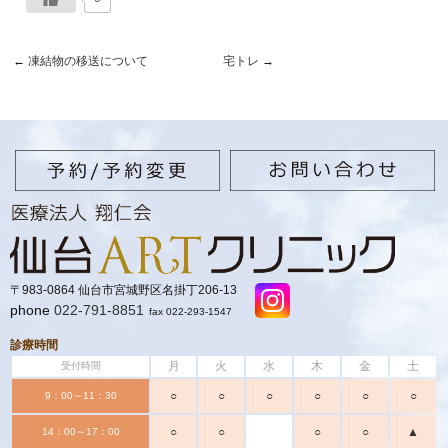
←
凍結物の移送について
宅トレ
→
〒983-0864 仙台市宮城野区名掛丁206-13
phone
022-791-8851
fax 022-293-1547
診療時間
月
火
水
木
金
土
受付時間
○
○
○
○
○
○
9：00～11：30
○
○
○
○
▲
14：00～17：00