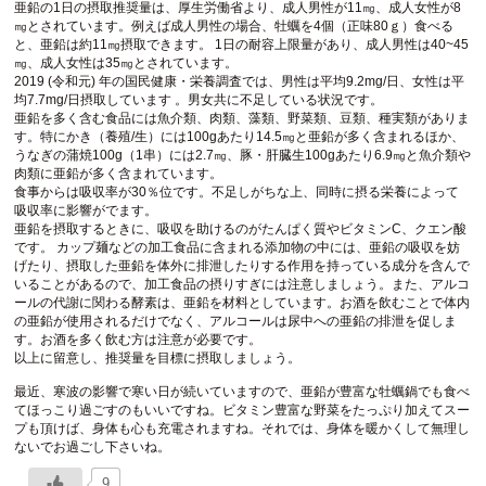
亜鉛の1日の摂取推奨量は、厚生労働省より、成人男性が11㎎、成人女性が8
㎎とされています。例えば成人男性の場合、牡蠣を4個（正味80ｇ）食べる
と、亜鉛は約11㎎摂取できます。 1日の耐容上限量があり、成人男性は40~45
㎎、成人女性は35㎎とされています。
2019 (令和元) 年の国民健康・栄養調査では、男性は平均9.2mg/日、女性は平
均7.7mg/日摂取しています 。男女共に不足している状況です。
亜鉛を多く含む食品には魚介類、肉類、藻類、野菜類、豆類、種実類がありま
す。特にかき（養殖/生）には100gあたり14.5㎎と亜鉛が多く含まれるほか、
うなぎの蒲焼100g（1串）には2.7㎎、豚・肝臓生100gあたり6.9㎎と魚介類や
肉類に亜鉛が多く含まれています。
食事からは吸収率が30％位です。不足しがちな上、同時に摂る栄養によって
吸収率に影響がでます。
亜鉛を摂取するときに、吸収を助けるのがたんぱく質やビタミンC、クエン酸
です。 カップ麺などの加工食品に含まれる添加物の中には、亜鉛の吸収を妨
げたり、摂取した亜鉛を体外に排泄したりする作用を持っている成分を含んで
いることがあるので、加工食品の摂りすぎには注意しましょう。また、アルコ
ールの代謝に関わる酵素は、亜鉛を材料としています。お酒を飲むことで体内
の亜鉛が使用されるだけでなく、アルコールは尿中への亜鉛の排泄を促しま
す。お酒を多く飲む方は注意が必要です。
以上に留意し、推奨量を目標に摂取しましょう。
最近、寒波の影響で寒い日が続いていますので、亜鉛が豊富な牡蠣鍋でも食べ
てほっこり過ごすのもいいですね。ビタミン豊富な野菜をたっぷり加えてスー
プも頂けば、身体も心も充電されますね。それでは、身体を暖かくして無理し
ないでお過ごし下さいね。
9