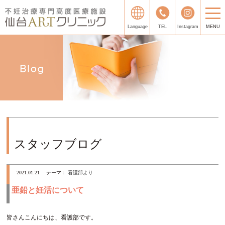
Language
TEL
Instagram
MENU
スタッフブログ
2021.01.21
テーマ：
看護部より
亜鉛と妊活について
皆さんこんにちは、看護部です。