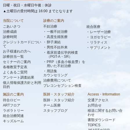
日曜・祝日・水曜日午後：休診
▲土曜日の受付時間は 16:00 までとなります
当院について
診療のご案内
ごあいさつ
不妊治療
統合医療
治療成績
一般不妊治療
レーザー治療
診療時間
高度生殖医療
ヨガセラピー
クレジットカードについ
卵子凍結
リラティス
て
男性不妊外来
サプリメント
お子様連れの方へ
着床前遺伝学的検査
診療担当一覧
（PGT-A・SR）
セミナーのご案内
PRP（多血小板血漿）を
用いた不妊治療
各種教室予定表
用語集
よくあるご質問
カウンセリング
アンケート調査結果
治療費用について
個人情報保護方針と利用
プレコンセプション検査
目的
施設のご案内
医師・スタッフ紹介
Access・Information
待合ロビー
医師・スタッフ紹介
交通アクセス
ARTフロア
チーム医療
お問合せ
ラボラトリー
スタッフブログ
移送に関するお問い合
わせ
統合治療関連
書類ダウンロード
キッズルーム
TOPICS