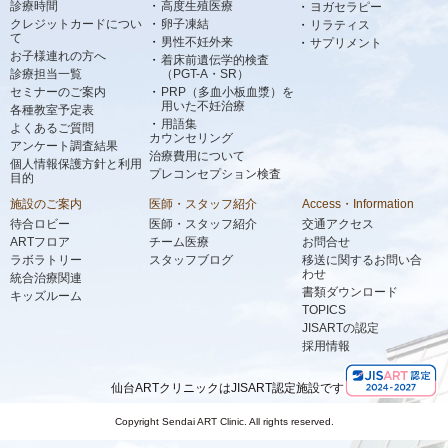
診療時間
高度生殖医療
ヨガセラピー
クレジットカードについ
卵子凍結
リラティス
て
男性不妊外来
サプリメント
お子様連れの方へ
着床前遺伝学的検査
診療担当一覧
（PGT-A・SR）
セミナーのご案内
PRP（多血小板血漿）を
用いた不妊治療
各種教室予定表
用語集
よくあるご質問
カウンセリング
アンケート調査結果
治療費用について
個人情報保護方針と利用
プレコンセプション検査
目的
施設のご案内
医師・スタッフ紹介
Access・Information
待合ロビー
医師・スタッフ紹介
交通アクセス
ARTフロア
チーム医療
お問合せ
ラボラトリー
スタッフブログ
移送に関するお問い合
わせ
統合治療関連
書類ダウンロード
キッズルーム
TOPICS
JISARTの認定
採用情報
仙台ARTクリニックはJISART認定施設です
Copyright Sendai ART Clinic. All rights reserved.