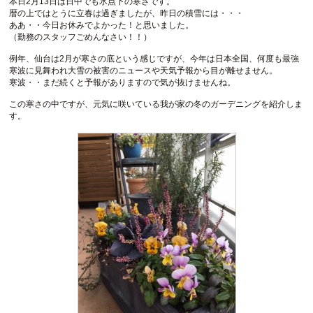
本日2月13日は日中でも氷点下の寒さです。
暦の上ではとうに立春は過ぎましたが、昨日の積雪には・・・
ああ・・今日お休みでよかった！と思いました。
（勤務のスタッフごめんなさい！！）
例年、仙台は2月が寒さの底という感じですが、今年は日本全国、何度も最強
寒波に見舞われ大雪の被害のニュースや天気予報から目が離せません。
寒波・・まだ続くと予報がありますので気が抜けませんね。
この寒さの中ですが、元気に咲いている我が家の冬のガーデニングを紹介しま
す。