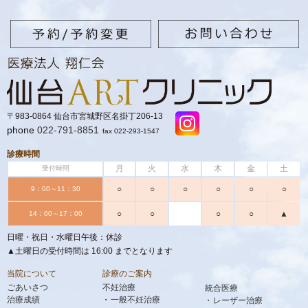
〒983-0864 仙台市宮城野区名掛丁206-13
phone
022-791-8851
fax 022-293-1547
診療時間
月
火
水
木
金
土
受付時間
○
○
○
○
○
○
9：00～11：30
○
○
○
○
▲
14：00～17：00
日曜・祝日・水曜日午後：休診
▲土曜日の受付時間は 16:00 までとなります
当院について
診療のご案内
ごあいさつ
不妊治療
統合医療
治療成績
一般不妊治療
レーザー治療