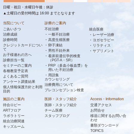
日曜・祝日・水曜日午後：休診
▲土曜日の受付時間は 16:00 までとなります
当院について
診療のご案内
ごあいさつ
不妊治療
統合医療
治療成績
一般不妊治療
レーザー治療
診療時間
高度生殖医療
ヨガセラピー
クレジットカードについ
卵子凍結
リラティス
て
男性不妊外来
サプリメント
お子様連れの方へ
着床前遺伝学的検査
診療担当一覧
（PGT-A・SR）
セミナーのご案内
PRP（多血小板血漿）を
用いた不妊治療
各種教室予定表
用語集
よくあるご質問
カウンセリング
アンケート調査結果
治療費用について
個人情報保護方針と利用
プレコンセプション検査
目的
施設のご案内
医師・スタッフ紹介
Access・Information
待合ロビー
医師・スタッフ紹介
交通アクセス
ARTフロア
チーム医療
お問合せ
ラボラトリー
スタッフブログ
移送に関するお問い合
わせ
統合治療関連
書類ダウンロード
キッズルーム
TOPICS