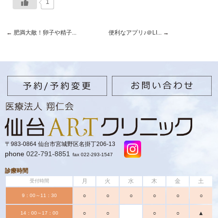
1
←
肥満大敵！卵子や精子...
便利なアプリ♪＠LI...
→
〒983-0864 仙台市宮城野区名掛丁206-13
phone
022-791-8851
fax 022-293-1547
診療時間
月
火
水
木
金
土
受付時間
○
○
○
○
○
○
9：00～11：30
○
○
○
○
▲
14：00～17：00