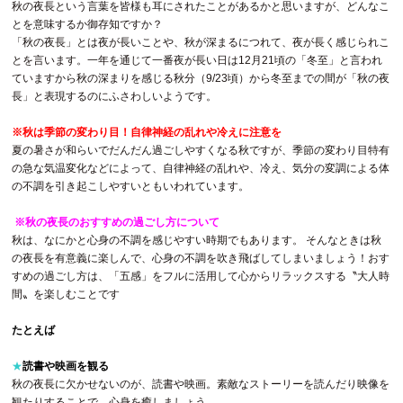
秋の夜長という言葉を皆様も耳にされたことがあるかと思いますが、どんなこ
とを意味するか御存知ですか？
「秋の夜長」とは夜が長いことや、秋が深まるにつれて、夜が長く感じられこ
とを言います。一年を通じて一番夜が長い日は12月21頃の「冬至」と言われ
ていますから秋の深まりを感じる秋分（9/23頃）から冬至までの間が「秋の夜
長」と表現するのにふさわしいようです。
※秋は季節の変わり目！自律神経の乱れや冷えに注意を
夏の暑さが和らいでだんだん過ごしやすくなる秋ですが、季節の変わり目特有
の急な気温変化などによって、自律神経の乱れや、冷え、気分の変調による体
の不調を引き起こしやすいともいわれています。
※秋の夜長のおすすめの過ごし方について
秋は、なにかと心身の不調を感じやすい時期でもあります。 そんなときは秋
の夜長を有意義に楽しんで、心身の不調を吹き飛ばしてしまいましょう！おす
すめの過ごし方は、「五感」をフルに活用して心からリラックスする〝大人時
間〟を楽しむことです
たとえば
★
読書や映画を観る
秋の夜長に欠かせないのが、読書や映画。素敵なストーリーを読んだり映像を
観たりすることで、心身を癒しましょう。