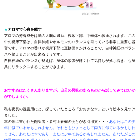
★
アロマで心身を癒す
アロマの芳香成分は脳の大脳辺縁系、視床下部、下垂体へ伝達されます。この
中の視床下部は、自律神経やホルモンのバランスを司っている非常に重要な器
官です。アロマの香りが視床下部に直接働きかけることで、自律神経のバラン
スを整えることが出来るようです。
自律神経のバランスが整えば、身体の緊張がほぐれて気持ちが落ち着き、心身
共にリラックスすることができます。
おすすめはたくさんありますが、自分の興味のあるものから試してみてはいか
がでしょうか。
私も夜長の読書用にと、探していたところ「おおきな木」という絵本を見つけ
ました。
本の帯に書かれた翻訳者・者村上春樹のあとがき引用文・・・
あなたはこの少
年に似ているかもしれません。それともひょっとして両方に似ているかもしれ
ません。あなたは木であり、または少年であるかもしれません。あなたがこの