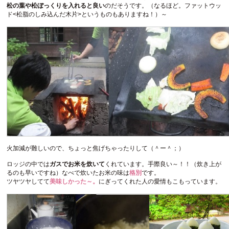
松の葉や松ぼっくりを入れると良い
のだそうです。（なるほど。ファットウッ
ド<松脂のしみ込んだ木片>というものもありますね！）～
火加減が難しいので、ちょっと焦げちゃったりして（＾ー＾；）
ロッジの中では
ガスでお米を炊いて
くれています。手際良い～！！（炊き上が
るのも早いですね）なべで炊いたお米の味は
格別
です。
ツヤツヤしてて
美味しかった～。
にぎってくれた人の愛情もこもっています。