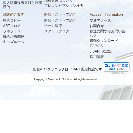
治療費用について
個人情報保護方針と利用
プレコンセプション検査
目的
施設のご案内
医師・スタッフ紹介
Access・Information
待合ロビー
医師・スタッフ紹介
交通アクセス
ARTフロア
チーム医療
お問合せ
ラボラトリー
スタッフブログ
移送に関するお問い合
わせ
統合治療関連
書類ダウンロード
キッズルーム
TOPICS
JISARTの認定
採用情報
仙台ARTクリニックはJISART認定施設です
Copyright Sendai ART Clinic. All rights reserved.