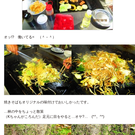
オッ!? 働いてる< （＾－＾）
焼きそばもオリジナルの味付けでおいしかったです。
…林の中をちょっと散策
（Kちゃんがころんだ）足元に目をやると…オヤ?… (*^。^*)