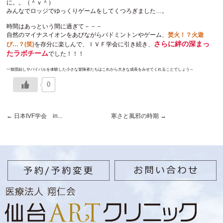
に。。（＾ｖ＾）
みんなでロッジでゆっくりゲームをしてくつろぎました…。
時間はあっという間に過ぎて－－－
自然のマイナスイオンをあびながらバドミントンやゲーム、
焚火！？火遊
さらに絆の深まっ
び…？(笑)
を存分に楽しんで、ＩＶＦ学会に引き続き、
たラボチーム
でした！！！
一致団結しサバイバルを体験した小さな冒険者たちはこれから大きな成長をみせてくれることでしょう～
0
←
日本IVF学会 in...
寒さと風邪の時期
→