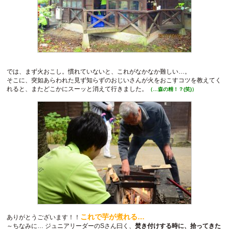
では、まず火おこし。慣れていないと、これがなかなか難しい…。
そこに、突如あらわれた見ず知らずのおじいさんが火をおこすコツを教えてく
れると、またどこかにスーッと消えて行きました。
（…森の精！？(笑)）
これで芋が煮れる…
ありがとうございます！！
～ちなみに… ジュニアリーダーのSさん曰く、
焚き付けする時に、拾ってきた