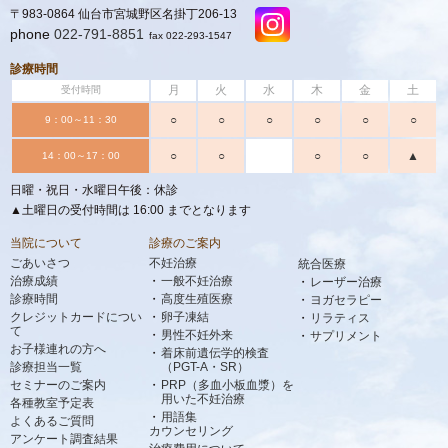
〒983-0864 仙台市宮城野区名掛丁206-13
phone
022-791-8851
fax 022-293-1547
診療時間
月
火
水
木
金
土
受付時間
○
○
○
○
○
○
9：00～11：30
○
○
○
○
▲
14：00～17：00
日曜・祝日・水曜日午後：休診
▲土曜日の受付時間は 16:00 までとなります
当院について
診療のご案内
ごあいさつ
不妊治療
統合医療
治療成績
一般不妊治療
レーザー治療
診療時間
高度生殖医療
ヨガセラピー
クレジットカードについ
卵子凍結
リラティス
て
男性不妊外来
サプリメント
お子様連れの方へ
着床前遺伝学的検査
診療担当一覧
（PGT-A・SR）
セミナーのご案内
PRP（多血小板血漿）を
用いた不妊治療
各種教室予定表
用語集
よくあるご質問
カウンセリング
アンケート調査結果