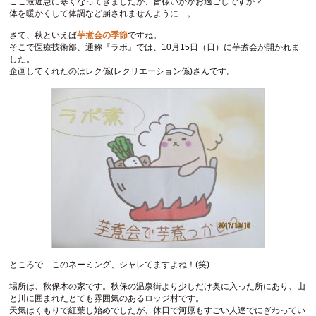
ここ最近急に寒くなってきましたが、皆様いかがお過ごしですか？
体を暖かくして体調など崩されませんように…。
さて、秋といえば
芋煮会の季節
ですね。
そこで医療技術部、通称『ラボ』では、10月15日（日）に芋煮会が開かれま
した。
企画してくれたのはレク係(レクリエーション係)さんです。
ところで このネーミング、シャレてますよね！(笑)
場所は、秋保木の家です。秋保の温泉街より少しだけ奥に入った所にあり、山
と川に囲まれたとても雰囲気のあるロッジ村です。
天気はくもりで紅葉し始めでしたが、休日で河原もすごい人達でにぎわってい