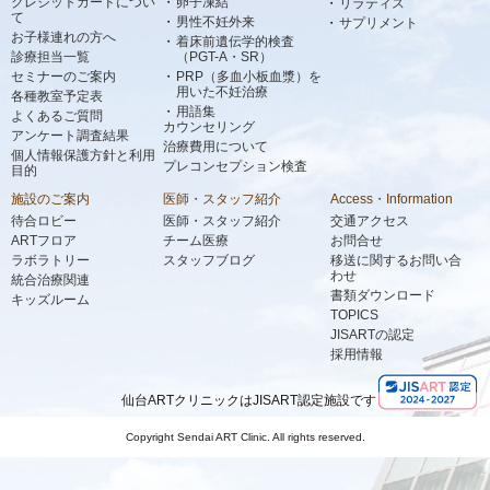
クレジットカードについ
卵子凍結
リラティス
て
男性不妊外来
サプリメント
お子様連れの方へ
着床前遺伝学的検査
診療担当一覧
（PGT-A・SR）
セミナーのご案内
PRP（多血小板血漿）を
用いた不妊治療
各種教室予定表
用語集
よくあるご質問
カウンセリング
アンケート調査結果
治療費用について
個人情報保護方針と利用
プレコンセプション検査
目的
施設のご案内
医師・スタッフ紹介
Access・Information
待合ロビー
医師・スタッフ紹介
交通アクセス
ARTフロア
チーム医療
お問合せ
ラボラトリー
スタッフブログ
移送に関するお問い合
わせ
統合治療関連
書類ダウンロード
キッズルーム
TOPICS
JISARTの認定
採用情報
仙台ARTクリニックはJISART認定施設です
Copyright Sendai ART Clinic. All rights reserved.