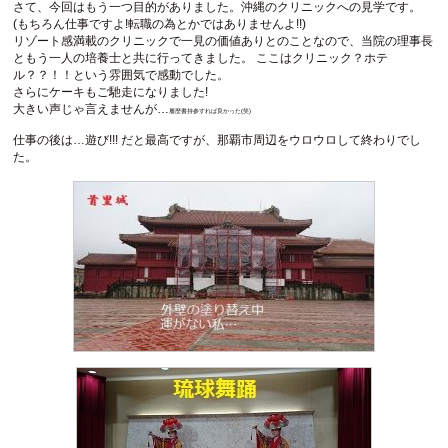
さて、今回はもう一つ目的がありました。沖縄のクリニックへの見学です。
(もちろん仕事ですよ!転職の為とかではありませんよ!!)
リゾート感満載のクリニックで一見の価値ありとのことなので、当院の理事長
ともう一人の培養士と共に行ってきました。 ここはクリニック？ホテ
ル？？！！という雰囲気で感動でした。
さらにケーキもご馳走になりました!
大きい声じゃ言えませんが…
履歴書持参すれば良かった(笑)
仕事の後は…遊び!!! だと最高ですが、那覇市周辺をウロウロして終わりでし
た。