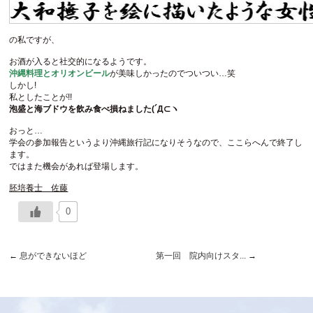
の私ですが、
お酒が入ると社交的になるようです。
沖縄料理とオリオンビール
が美味しかったのでついつい…笑
しかし!
私としたことが!!
泡盛と海ブドウを飲み食べ損ねました(´Д⊂ヽ
おっと…
学会の参加報告というより沖縄旅行記になりそうなので、ここらへんで終了し
ます。
ではまた機会があれば登場します。
胚培養士 佐藤
0
←
息ができないほど
第一回 院内向けスタ...
→