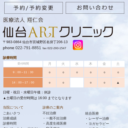
〒983-0864 仙台市宮城野区名掛丁206-13
phone
022-791-8851
fax 022-293-1547
診療時間
月
火
水
木
金
土
受付時間
○
○
○
○
○
○
9：00～11：30
○
○
○
○
▲
14：00～17：00
日曜・祝日・水曜日午後：休診
▲土曜日の受付時間は 16:00 までとなります
当院について
診療のご案内
ごあいさつ
不妊治療
統合医療
治療成績
一般不妊治療
レーザー治療
診療時間
高度生殖医療
ヨガセラピー