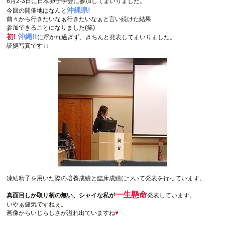
6月2-3日に日本卵子学会に参加してまいりました。
沖縄県!
今回の開催地はなんと
前々から行きたいなぁ行きたいなぁと言い続けた結果
参加できることになりました(笑)
初!
沖縄!!
に浮かれ過ぎず、きちんと発表してまいりました。
証拠写真です↓↓
凍結精子を用いた際の培養成績と臨床成績について発表を行っています。
一生懸命
真面目しか取り柄の無い、シャイな私が
発表しています。
いやぁ健気ですねぇ。
画像からいじらしさが溢れ出ていますね
♥