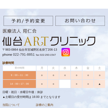
〒983-0864 仙台市宮城野区名掛丁206-13
phone
022-791-8851
fax 022-293-1547
診療時間
月
火
水
木
金
土
受付時間
○
○
○
○
○
○
9：00～11：30
○
○
○
○
▲
14：00～17：00
日曜・祝日・水曜日午後：休診
▲土曜日の受付時間は 16:00 までとなります
当院について
診療のご案内