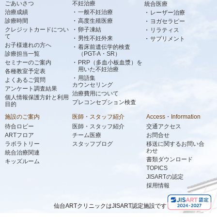
ごあいさつ
不妊治療
統合医療
治療成績
一般不妊治療
レーザー治療
診療時間
高度生殖医療
ヨガセラピー
クレジットカードについ
卵子凍結
リラティス
て
男性不妊外来
サプリメント
お子様連れの方へ
着床前遺伝学的検査
診療担当一覧
（PGT-A・SR）
セミナーのご案内
PRP（多血小板血漿）を
用いた不妊治療
各種教室予定表
用語集
よくあるご質問
カウンセリング
アンケート調査結果
治療費用について
個人情報保護方針と利用
プレコンセプション検査
目的
施設のご案内
医師・スタッフ紹介
Access・Information
待合ロビー
医師・スタッフ紹介
交通アクセス
ARTフロア
チーム医療
お問合せ
ラボラトリー
スタッフブログ
移送に関するお問い合
わせ
統合治療関連
書類ダウンロード
キッズルーム
TOPICS
JISARTの認定
採用情報
仙台ARTクリニックはJISART認定施設です