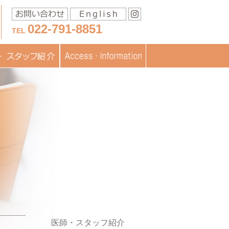
022-791-8851
TEL
移送に関するお問い合わ
スタッフ紹介
医療
フブログ
交通アクセス
お問い合わせ
書類ダウンロード
TOPICS
JISARTの認定
採用情報
せ
医師・スタッフ紹介