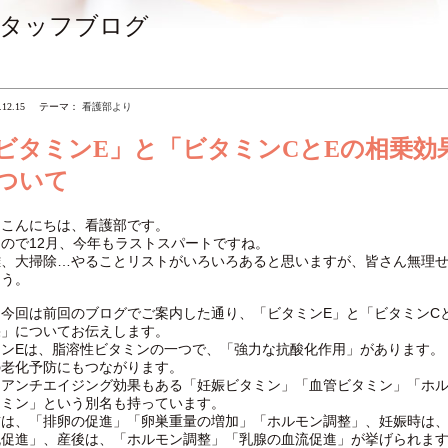
タッフブログ
.12.15
テーマ：
看護部より
ビタミンE」と「ビタミンCとEの相乗効
ついて
んこんにちは、看護部です。
ので12月、今年もラストスパートですね。
離、大掃除…やることリストがいろいろあると思いますが、皆さん無理
ょう。
今回は前回のブログでご案内した通り、「ビタミンE」と「ビタミンC
果」についてお伝えします。
ミンEは、脂溶性ビタミンの一つで、「強力な抗酸化作用」があります。
の老化予防にもつながります。
、アンチエイジング効果もある「妊娠ビタミン」「血管ビタミン」「ホ
タミン」という別名も持っています。
前は、「排卵の促進」「卵巣重量の増加」「ホルモン調整」、妊娠時は
流促進」、産後は、「ホルモン調整」「乳腺の血流促進」が挙げられま