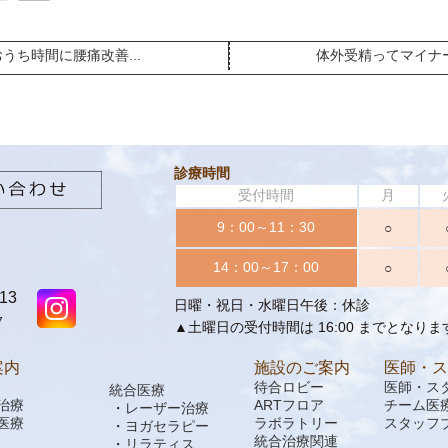
うち時間に腰痛改善...
体外受精ってマイナー.
診療時間
受付時間
月
9：00～11：30
○
14：00～17：00
○
13
日曜・祝日・水曜日午後：休診
7
▲土曜日の受付時間は 16:00 までとなりま
案内
施設のご案内
医師・ス
待合ロビー
医師・ス
統合医療
治療
ARTフロア
チーム医
レーザー治療
医療
ラボラトリー
スタッフ
ヨガセラピー
統合治療関連
リラティス