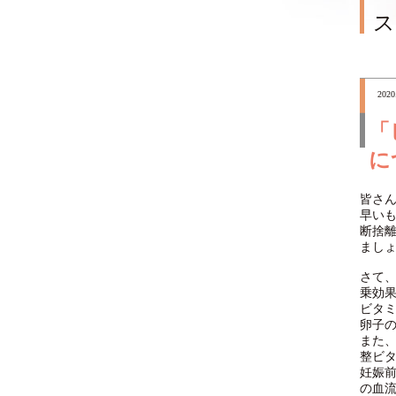
ス
2020
「
に
皆さ
早いも
断捨
まし
さて、
乗効
ビタ
卵子
また
整ビ
妊娠
の血