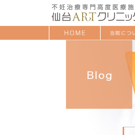
クレジットカード
ごあいさつ
治療成績
診療時間
お子様連れの方へ
診療担当一覧
セミナーのご案内
各種教室予定表
よくあるご質問
アンケート調査結
個人情報保護方針
ついて
目的