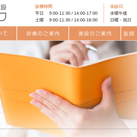
診療時間
休診日
平日 9:00-11:30 / 14:00-17:00
水曜午後
土曜 9:00-11:30 / 14:00-16:00
日曜・祝日
に
着床前遺伝学的検査
PRP (多血小板血漿）を
果
と利用
診療のご案内
治療費用について
カウンセリング
プレコンセプション検査
統合医療
一般不妊治療
高度生殖補助医療
卵子凍結
男性不妊外来
用語集
統合医療
レーザー治療
ヨガセラピー
リラティス
サプリメント
施設のご案内
待合ロビー
ARTフロア
ラボラトリー
統合治療関連
キッズルーム
医師・
チーム
スタッ
（PGT-A・SR）
用いた不妊治療