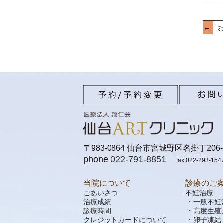
←
お
〒983-0864 仙台市宮城野区名掛丁206-
phone
022-791-8851
fax 022-293-154
当院について
診療のご
ごあいさつ
不妊治療
治療成績
一般不妊
診療時間
高度生殖
クレジットカードについて
卵子凍結