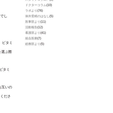
ドクターコラム
(10)
ラボより
(76)
gでし
体外受精のはなし
(5)
医事部より
(11)
活動報告
(12)
看護部より
(41)
統合医療
(7)
）ビタミ
総務部より
(5)
を選ぶ際
ビタミ
お互いの
しくださ