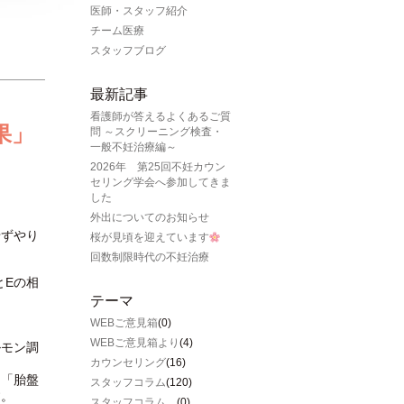
医師・スタッフ紹介
チーム医療
スタッフブログ
最新記事
看護師が答えるよくあるご質
果」
問 ～スクリーニング検査・
一般不妊治療編～
2026年 第25回不妊カウン
セリング学会へ参加してきま
した
外出についてのお知らせ
せずやり
桜が見頃を迎えています
回数制限時代の不妊治療
とEの相
テーマ
WEBご意見箱
(0)
WEBご意見箱より
(4)
ルモン調
カウンセリング
(16)
、「胎盤
スタッフコラム
(120)
す。
スタッフコラム、
(0)