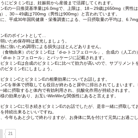
ようにビタミンEは、妊娠前から産後まで活躍してくれます。
ンEの一日推奨基準量は6.0mgで、上限は、18～29歳は650mg（男性は
mg）、30～49歳は700mg（男性は900mg）と言われています。
に、平成30年国民健康・栄養調査による、一日摂取量の平均は、6.7m
ンEのポイントとして…
に弱いため保存時は遮光しましょう。
や熱に強いため調理による損失はほとんどありません。
（食物由来）のビタミンEは「d-α-トコフェロール」、合成の（人工の
「dl-α-トコフェロール」とパッケージに記載されます。
のビタミンEは合成のビタミンEに比べて効力が高いので、サプリメント
然のビタミンEにしましょう。
、ビタミンCとビタミンEの相乗効果についてお話します。
ミンCを単体で摂取しても役目が終わると尿中に排出されてしまいます。
を一緒に摂取すると体内で有効利用され、抗酸化作用が持続されます。
様の効果があり、お互いWinWinな関係性にあると言えます。
のビタミンCに引き続きビタミンEのお話でしたが、是非一緒に摂取して
点を持続出来るといいですね。
に、今年もあと少しで終わりますが、お身体に気を付けて元気にお過ご
。
21