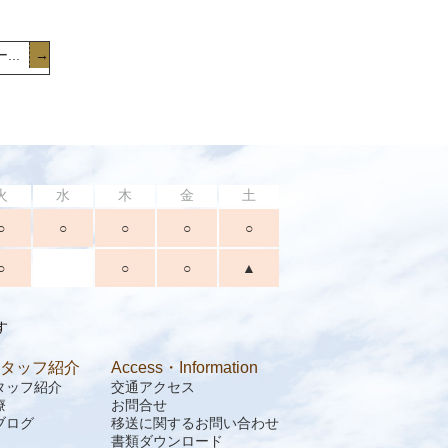
..
→
火
水
木
金
土
○
○
○
○
○
○
○
○
▲
す
タッフ紹介
Access・Information
タッフ紹介
交通アクセス
療
お問合せ
ブログ
移送に関するお問い合わせ
書類ダウンロード