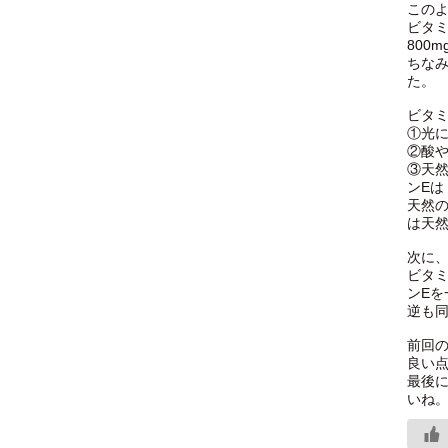
この
ビタミ
800
ちなみ
た。
ビタミ
①光
②酸
③天然
ンEは
天然
は天
次に
ビタ
ンE
逆も同
前回
良い
最後
いね