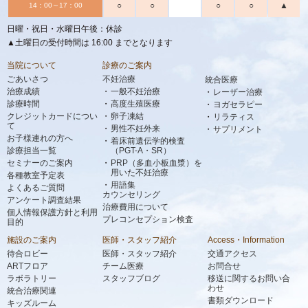
○
○
○
○
▲
14：00～17：00
日曜・祝日・水曜日午後：休診
▲土曜日の受付時間は 16:00 までとなります
当院について
診療のご案内
ごあいさつ
不妊治療
統合医療
治療成績
一般不妊治療
レーザー治療
診療時間
高度生殖医療
ヨガセラピー
クレジットカードについ
卵子凍結
リラティス
て
男性不妊外来
サプリメント
お子様連れの方へ
着床前遺伝学的検査
診療担当一覧
（PGT-A・SR）
セミナーのご案内
PRP（多血小板血漿）を
用いた不妊治療
各種教室予定表
用語集
よくあるご質問
カウンセリング
アンケート調査結果
治療費用について
個人情報保護方針と利用
プレコンセプション検査
目的
施設のご案内
医師・スタッフ紹介
Access・Information
待合ロビー
医師・スタッフ紹介
交通アクセス
ARTフロア
チーム医療
お問合せ
ラボラトリー
スタッフブログ
移送に関するお問い合
わせ
統合治療関連
書類ダウンロード
キッズルーム