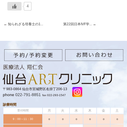
4
←
知られざる培養士の1...
第22回日本IVF学...
→
〒983-0864 仙台市宮城野区名掛丁206-13
phone
022-791-8851
fax 022-293-1547
診療時間
月
火
水
木
金
土
受付時間
○
○
○
○
○
○
9：00～11：30