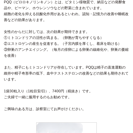
PQQ（ピロロキノリンキノン）とは、ビタミン様物質で、納豆などの発酵食
品や、ピーマン、ホウレンソウなどの野菜に含まれています。
細胞の老化を抑える抗酸化作用があるといわれ、認知・記憶力の改善や睡眠改
善などの効果があります。
女性のからだに対しては、次の効果が期待できます。
①ミトコンドリアの活性が高まる。（卵胞が育ちやすくなる）
②エストロゲンの産生を促進する。（子宮内膜を厚くし、着床を助ける）
③卵巣のアンチエイジング。（毎月の排卵による卵巣の線維化や、卵巣の萎縮
を改善）
また、精子にもミトコンドリアが存在しています。PQQは精子の直進運動の
維持や精子奇形率の低下、血中テストステロンの改善などの効果も期待されて
います。
1袋30粒入り（1粒目安/日）、7400円（税抜き）です。
ご夫婦で一緒に服用するのもお勧めです。
ご興味のある方は、診察室にてお声がけください。