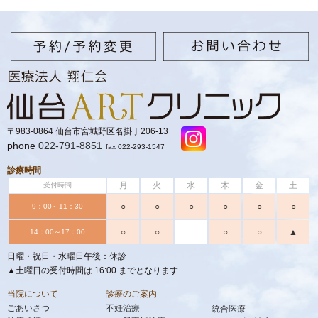
〒983-0864 仙台市宮城野区名掛丁206-13
phone
022-791-8851
fax 022-293-1547
診療時間
月
火
水
木
金
土
受付時間
○
○
○
○
○
○
9：00～11：30
○
○
○
○
▲
14：00～17：00
日曜・祝日・水曜日午後：休診
▲土曜日の受付時間は 16:00 までとなります
当院について
診療のご案内
ごあいさつ
不妊治療
統合医療