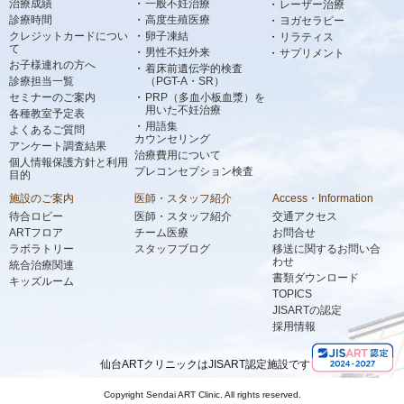
治療成績
一般不妊治療
レーザー治療
診療時間
高度生殖医療
ヨガセラピー
クレジットカードについ
卵子凍結
リラティス
て
男性不妊外来
サプリメント
お子様連れの方へ
着床前遺伝学的検査
診療担当一覧
（PGT-A・SR）
セミナーのご案内
PRP（多血小板血漿）を
用いた不妊治療
各種教室予定表
用語集
よくあるご質問
カウンセリング
アンケート調査結果
治療費用について
個人情報保護方針と利用
プレコンセプション検査
目的
施設のご案内
医師・スタッフ紹介
Access・Information
待合ロビー
医師・スタッフ紹介
交通アクセス
ARTフロア
チーム医療
お問合せ
ラボラトリー
スタッフブログ
移送に関するお問い合
わせ
統合治療関連
書類ダウンロード
キッズルーム
TOPICS
JISARTの認定
採用情報
仙台ARTクリニックはJISART認定施設です
Copyright Sendai ART Clinic. All rights reserved.