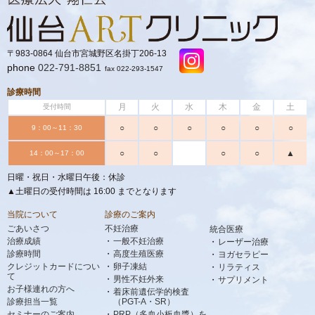
〒983-0864 仙台市宮城野区名掛丁206-13
phone
022-791-8851
fax 022-293-1547
診療時間
月
火
水
木
金
土
受付時間
○
○
○
○
○
○
9：00～11：30
○
○
○
○
▲
14：00～17：00
日曜・祝日・水曜日午後：休診
▲土曜日の受付時間は 16:00 までとなります
当院について
診療のご案内
ごあいさつ
不妊治療
統合医療
治療成績
一般不妊治療
レーザー治療
診療時間
高度生殖医療
ヨガセラピー
クレジットカードについ
卵子凍結
リラティス
て
男性不妊外来
サプリメント
お子様連れの方へ
着床前遺伝学的検査
診療担当一覧
（PGT-A・SR）
セミナーのご案内
PRP（多血小板血漿）を