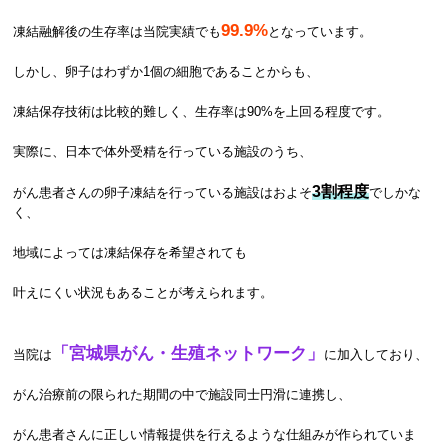
99.9%
凍結融解後の生存率は当院実績でも
となっています。
しかし、卵子はわずか1個の細胞であることからも、
凍結保存技術は比較的難しく、生存率は90%を上回る程度です。
実際に、日本で体外受精を行っている施設のうち、
3割程度
がん患者さんの卵子凍結を行っている施設はおよそ
でしかな
く、
地域によっては凍結保存を希望されても
叶えにくい状況もあることが考えられます。
「宮城県がん・生殖ネットワーク」
当院は
に加入しており、
がん治療前の限られた期間の中で施設同士円滑に連携し、
がん患者さんに正しい情報提供を行えるような仕組みが作られていま