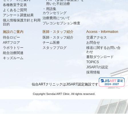
用いた不妊治療
各種教室予定表
用語集
よくあるご質問
カウンセリング
アンケート調査結果
治療費用について
個人情報保護方針と利用
プレコンセプション検査
目的
施設のご案内
医師・スタッフ紹介
Access・Information
待合ロビー
医師・スタッフ紹介
交通アクセス
ARTフロア
チーム医療
お問合せ
ラボラトリー
スタッフブログ
移送に関するお問い合
わせ
統合治療関連
書類ダウンロード
キッズルーム
TOPICS
JISARTの認定
採用情報
仙台ARTクリニックはJISART認定施設です
Copyright Sendai ART Clinic. All rights reserved.