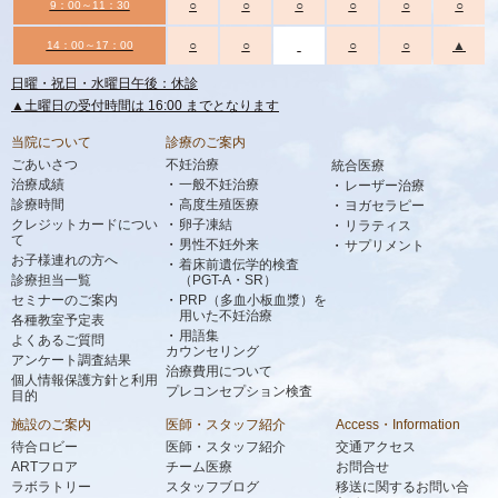
○
○
○
○
○
○
9：00～11：30
○
○
○
○
▲
14：00～17：00
日曜・祝日・水曜日午後：休診
▲土曜日の受付時間は 16:00 までとなります
当院について
診療のご案内
ごあいさつ
不妊治療
統合医療
治療成績
一般不妊治療
レーザー治療
診療時間
高度生殖医療
ヨガセラピー
クレジットカードについ
卵子凍結
リラティス
て
男性不妊外来
サプリメント
お子様連れの方へ
着床前遺伝学的検査
診療担当一覧
（PGT-A・SR）
セミナーのご案内
PRP（多血小板血漿）を
用いた不妊治療
各種教室予定表
用語集
よくあるご質問
カウンセリング
アンケート調査結果
治療費用について
個人情報保護方針と利用
プレコンセプション検査
目的
施設のご案内
医師・スタッフ紹介
Access・Information
待合ロビー
医師・スタッフ紹介
交通アクセス
ARTフロア
チーム医療
お問合せ
ラボラトリー
スタッフブログ
移送に関するお問い合