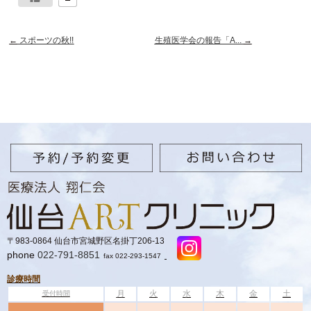
←
スポーツの秋!!
生殖医学会の報告「A...
→
〒983-0864 仙台市宮城野区名掛丁206-13
phone
022-791-8851
fax 022-293-1547
診療時間
月
火
水
木
金
土
受付時間