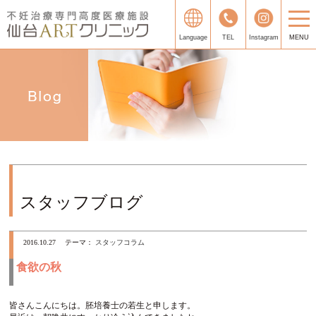
Language
TEL
Instagram
MENU
スタッフブログ
2016.10.27
テーマ：
スタッフコラム
食欲の秋
皆さんこんにちは。胚培養士の若生と申します。