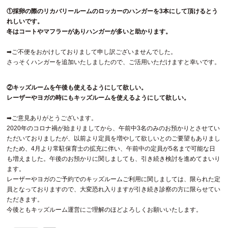
①採卵の際のリカバリールームのロッカーのハンガーを3本にして頂けるとう
れしいです。
冬はコートやマフラーがありハンガーが多いと助かります。
➡ご不便をおかけしておりまして申し訳ございませんでした。
さっそくハンガーを追加いたしましたので、ご活用いただけますと幸いです。
②キッズルームを午後も使えるようにして欲しい。
レーザーやヨガの時にもキッズルームを使えるようにして欲しい。
➡ご意見ありがとうございます。
2020年のコロナ禍が始まりましてから、午前中3名のみのお預かりとさせてい
ただいておりましたが、以前より定員を増やして欲しいとのご要望もありまし
たため、4月より常駐保育士の拡充に伴い、午前中の定員が5名まで可能な日
も増えました。午後のお預かりに関しましても、引き続き検討を進めてまいり
ます。
レーザーやヨガのご予約でのキッズルームご利用に関しましては、限られた定
員となっておりますので、大変恐れ入りますが引き続き診察の方に限らせてい
ただきます。
今後ともキッズルーム運営にご理解のほどよろしくお願いいたします。