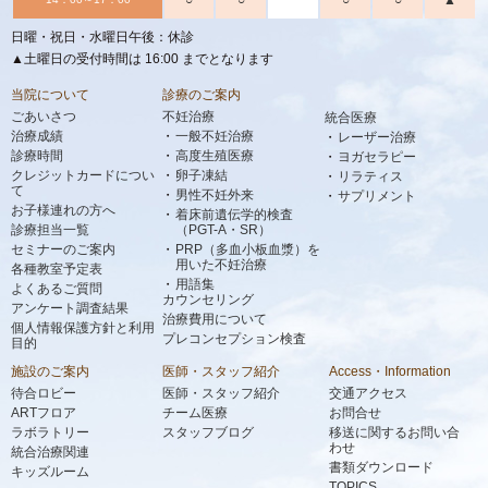
○
○
○
○
▲
日曜・祝日・水曜日午後：休診
▲土曜日の受付時間は 16:00 までとなります
当院について
診療のご案内
ごあいさつ
不妊治療
統合医療
治療成績
一般不妊治療
レーザー治療
診療時間
高度生殖医療
ヨガセラピー
クレジットカードについ
卵子凍結
リラティス
て
男性不妊外来
サプリメント
お子様連れの方へ
着床前遺伝学的検査
診療担当一覧
（PGT-A・SR）
セミナーのご案内
PRP（多血小板血漿）を
用いた不妊治療
各種教室予定表
用語集
よくあるご質問
カウンセリング
アンケート調査結果
治療費用について
個人情報保護方針と利用
プレコンセプション検査
目的
施設のご案内
医師・スタッフ紹介
Access・Information
待合ロビー
医師・スタッフ紹介
交通アクセス
ARTフロア
チーム医療
お問合せ
ラボラトリー
スタッフブログ
移送に関するお問い合
わせ
統合治療関連
書類ダウンロード
キッズルーム
TOPICS