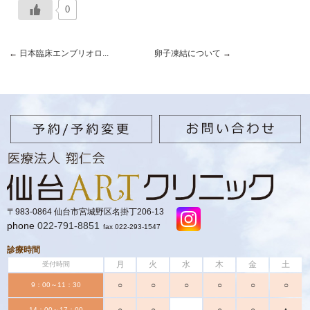
0
←
日本臨床エンブリオロ...
卵子凍結について
→
〒983-0864 仙台市宮城野区名掛丁206-13
phone
022-791-8851
fax 022-293-1547
診療時間
月
火
水
木
金
土
受付時間
○
○
○
○
○
○
9：00～11：30
14：00～17：00