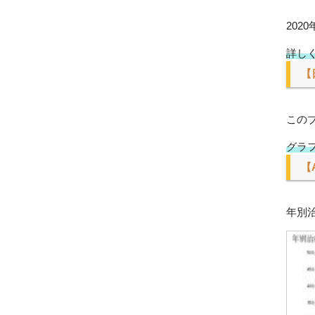
202
詳し
【
この
グラ
【
年別