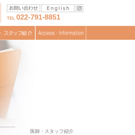
022-791-8851
TEL
移送に関するお問い合わ
スタッフ紹介
医療
フブログ
交通アクセス
お問い合わせ
書類ダウンロード
TOPICS
JISARTの認定
採用情報
せ
医師・スタッフ紹介