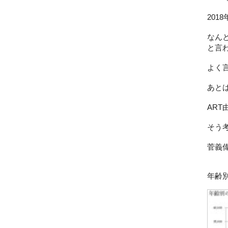
201
なんと
と言
よく
あとは
AR
そう
菅義
年齢