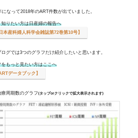
0年になって2018年のART件数が出ていました。
く知りたい方は日産婦の報告へ
日本産科婦人科学会雑誌第72巻第10号】
ブログでは3つのグラフだけ紹介したいと思います。
フをもっと見たい方はここへ
ARTデータブック】
治療周期数のグラフ
(タップorクリックで拡大表示されます)