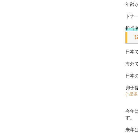
年齢
ドナ
担当
【
日本
海外
日本
卵子
(↑星
今年
す。
来年