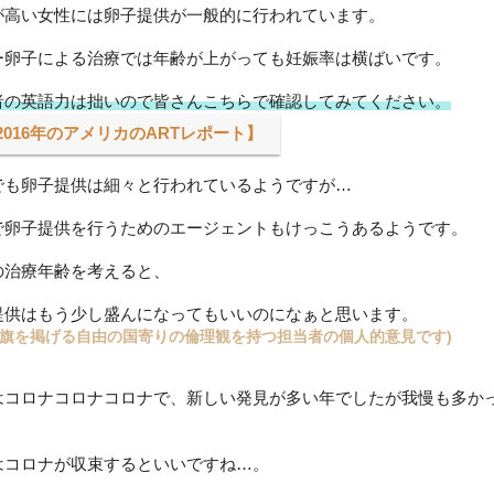
が高い女性には卵子提供が一般的に行われています。
ー卵子による治療では年齢が上がっても妊娠率は横ばいです。
者の英語力は拙いので皆さんこちらで確認してみてください。
2016年のアメリカのARTレポート】
でも卵子提供は細々と行われているようですが…
で卵子提供を行うためのエージェントもけっこうあるようです。
の治療年齢を考えると、
提供はもう少し盛んになってもいいのになぁと思います。
条旗を掲げる自由の国寄りの倫理観を持つ担当者の個人的意見です)
はコロナコロナコロナで、新しい発見が多い年でしたが我慢も多か
はコロナが収束するといいですね…。