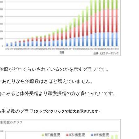
RT治療がどれくらいされているのかを示すグラフです。
16年あたりから治療数はさほど増えていません。
的にみると体外受精より顕微授精の方が多いみたいです。
出生児数のグラフ
(タップorクリックで拡大表示されます)