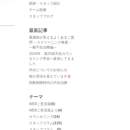
医師・スタッフ紹介
チーム医療
スタッフブログ
最新記事
看護師が答えるよくあるご質
問 ～スクリーニング検査・
一般不妊治療編～
2026年 第25回不妊カウン
セリング学会へ参加してきま
した
外出についてのお知らせ
桜が見頃を迎えています
回数制限時代の不妊治療
テーマ
WEBご意見箱
(0)
WEBご意見箱より
(4)
カウンセリング
(16)
スタッフコラム
(120)
スタッフコラム、
(0)