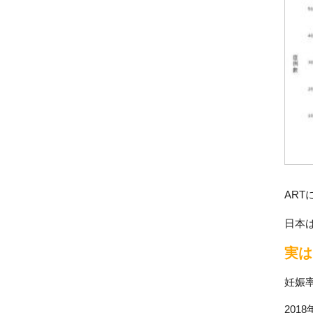
AR
日本
実は
妊娠
201