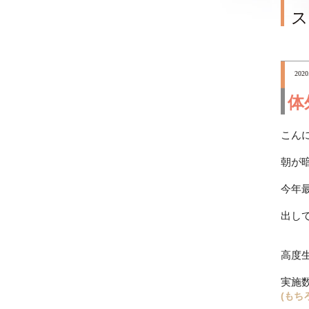
ス
2020
体
こん
朝が
今年
出し
高度
実施
(もち