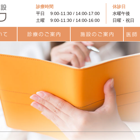
診療時間
休診日
平日 9:00-11:30 / 14:00-17:00
水曜午後
土曜 9:00-11:30 / 14:00-16:00
日曜・祝日
に
着床前遺伝学的検査
PRP (多血小板血漿）を
果
と利用
診療のご案内
治療費用について
カウンセリング
プレコンセプション検査
統合医療
一般不妊治療
高度生殖補助医療
卵子凍結
男性不妊外来
用語集
統合医療
レーザー治療
ヨガセラピー
リラティス
サプリメント
施設のご案内
待合ロビー
ARTフロア
ラボラトリー
統合治療関連
キッズルーム
医師・
チーム
スタッ
（PGT-A・SR）
用いた不妊治療