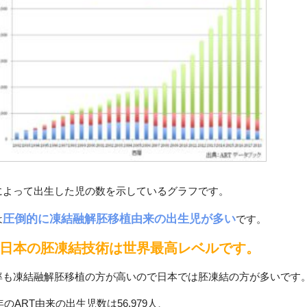
Tによって出生した児の数を示しているグラフです。
圧倒的に凍結融解胚移植由来の出生児が多い
は
です。
日本の胚凍結技術は世界最高レベルです。
率も凍結融解胚移植の方が高いので日本では胚凍結の方が多いです
8年のART由来の出生児数は56,979人、