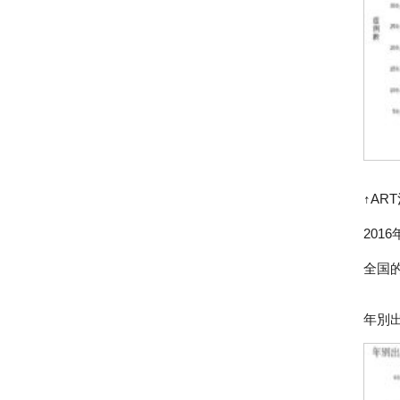
↑A
20
全国
年別