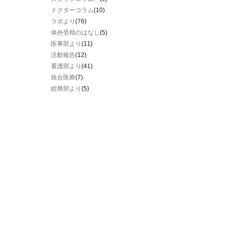
ドクターコラム
(10)
ラボより
(76)
体外受精のはなし
(5)
医事部より
(11)
活動報告
(12)
看護部より
(41)
統合医療
(7)
総務部より
(5)