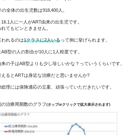
8年の全体の出生児数は918,400人。
16.1人に一人がART由来の出生児です。
われてもピンときません。
言われるのは
1クラスに2人いる
って例に挙げられます。
AB型の人の割合が10人に1人程度です。
T由来の子はAB型よりも少し珍しいかな？っていうくらいです。
考えるとARTは身近な治療だと思いませんか?
偉総理には保険適応の立案、頑張っていただきたいです。
別の治療周期数のグラフ
(タップorクリックで拡大表示されます)