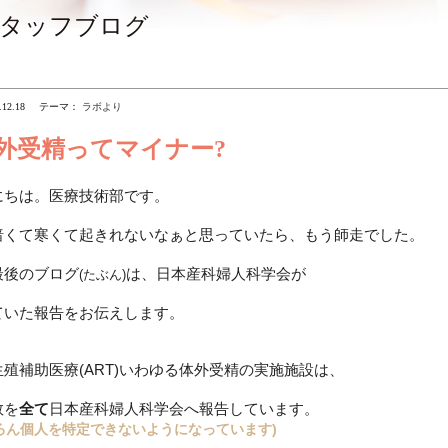
タッフブログ
.12.18
テーマ：
ラボより
外受精ってマイナー?
にちは。医療技術部です。
暗くて寒くて起きれないなぁと思っていたら、もう師走でした。
最後のブログ
は、日本産科婦人科学会が
(たぶん)
ていた報告をお伝えします。
生殖補助医療(ART)いわゆる体外受精の実施施設は、
数を
全て
日本産科婦人科学会へ報告しています。
ろん個人を特定できないようになっています)