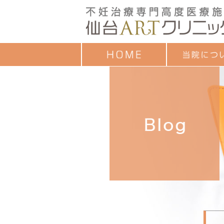
クレジットカード
ごあいさつ
治療成績
診療時間
お子様連れの方へ
診療担当一覧
セミナーのご案内
各種教室予定表
よくあるご質問
アンケート調査結
個人情報保護方針
ついて
目的